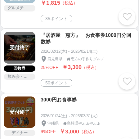
￥1,815
（税込）
グルメチケット
35ポイント
『居酒屋 恵方』 お食事券1000円分回
数券
受付終了
2026/02/12(木)～2026/02/14(土)
鹿児島県
恵方の手作りグルメ

￥3,300
25%OFF
（税込）
回数券
飲み会・パーティー
50ポイント
3000円お食事券
受付終了
2026/01/24(土)～2026/03/31(火)
沖縄県
島料理やふぁやふぁ

￥3,000
9%OFF
（税込）
ディナー