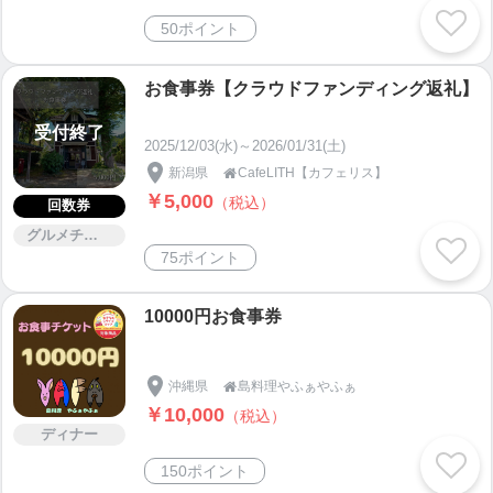
50ポイント
お食事券【クラウドファンディング返礼】
受付終了
2025/12/03(水)～2026/01/31(土)
新潟県
CafeLITH【カフェリス】

￥5,000
（税込）
回数券
グルメチケット
75ポイント
10000円お食事券
沖縄県
島料理やふぁやふぁ

￥10,000
（税込）
ディナー
150ポイント