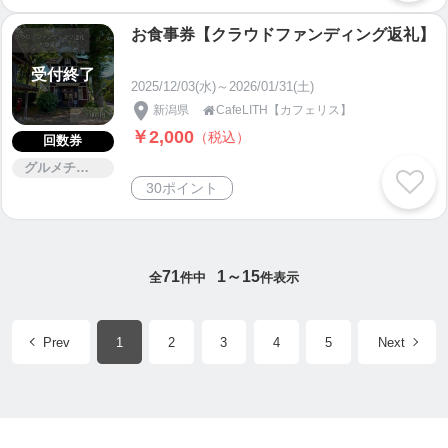
お食事券【クラウドファンディング返礼】
受付終了
2025/12/03(水)～2026/01/31(土)
新潟県
CafeLITH【カフェリス】

￥2,000
（税込）
回数券
グルメチケット
30ポイント
71
1～15
全
件中
件表示
Prev
1
2
3
4
5
Next