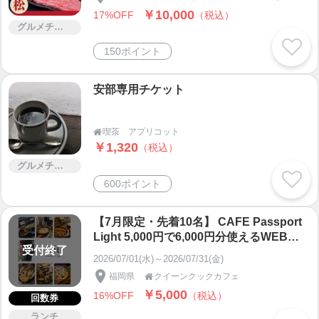
￥10,000
17%OFF
（税込）
グルメチケット
150ポイント
安部専用チケット
喫茶 アプリコット

￥1,320
（税込）
グルメチケット
600ポイント
【7月限定・先着10名】 CAFE Passport
Light 5,000円で6,000円分使えるWEB食
受付終了
事券
2026/07/01(水)～2026/07/31(金)
福岡県
クイーンクックカフェ

￥5,000
16%OFF
（税込）
回数券
ランチ