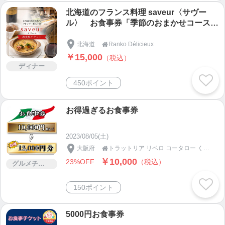
北海道のフランス料理 saveur〈サヴー
ル〉 お食事券「季節のおまかせコース」
＋ お土産アップルパイ
北海道
Ranko Délicieux

￥15,000
（税込）
ディナー
450ポイント
お得過ぎるお食事券
2023/08/05(土)
大阪府
トラットリア リベロ コータロー くずは店

￥10,000
23%OFF
（税込）
グルメチケット
150ポイント
5000円お食事券