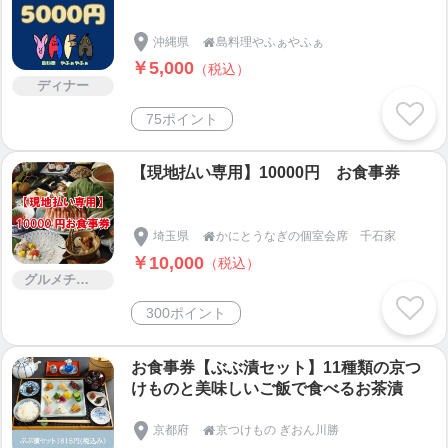
沖縄県
島料理やふぁやふぁ

￥5,000
（税込）
ディナー
75ポイント
【現地払い専用】10000円 お食事券
埼玉県
かにとうなぎの個室会席 千石家

￥10,000
（税込）
グルメチケット
300ポイント
お食事券【ぶぶ漬セット】11種類の京つ
けものと美味しいご飯で食べるお茶漬
京都府
京つけもの ぎおん川勝
