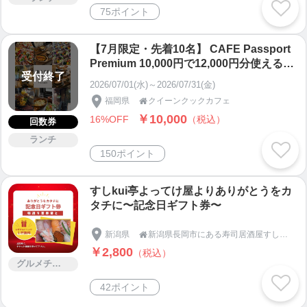
75ポイント
【7月限定・先着10名】 CAFE Passport
Premium 10,000円で12,000円分使えるプ
受付終了
レミアムWEB食事券
2026/07/01(水)～2026/07/31(金)
福岡県
クイーンクックカフェ

￥10,000
16%OFF
（税込）
回数券
ランチ
150ポイント
すしkui亭よってけ屋よりありがとうをカ
タチに〜記念日ギフト券〜
新潟県
新潟県長岡市にある寿司居酒屋すしkui亭よってけ屋

￥2,800
（税込）
グルメチケット
42ポイント