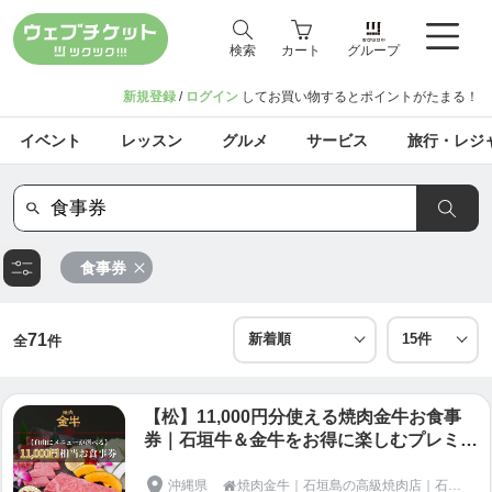
検索
カート
グループ
新規登録
/
ログイン
してお買い物するとポイントがたまる！
イベント
レッスン
グルメ
サービス
旅行・レジ
食事券
71
全
件
【松】11,000円分使える焼肉金牛お食事
券｜石垣牛＆金牛をお得に楽しむプレミア
ムチケット
沖縄県
焼肉金牛｜石垣島の高級焼肉店｜石垣牛と金牛を味わう至福のグルメ体験
