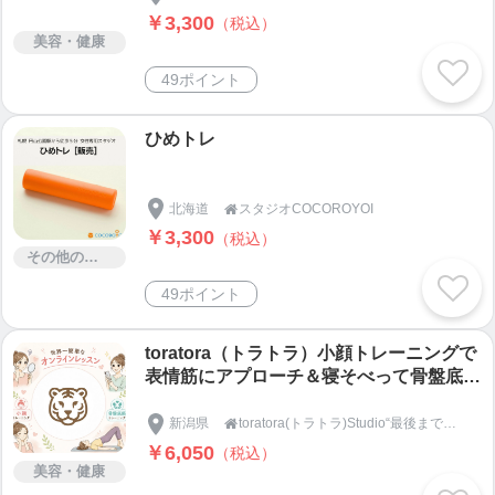
￥3,300
（税込）
美容・健康
49ポイント
ひめトレ
北海道
スタジオCOCOROYOI

￥3,300
（税込）
その他のサービス
49ポイント
toratora（トラトラ）小顔トレーニングで
表情筋にアプローチ＆寝そべって骨盤底筋
のストレッチで体の土台を整える
新潟県
toratora(トラトラ)Studio“最後まで見たくなる” SNS運用・リール動画編集・オンラインレッスン

￥6,050
（税込）
美容・健康