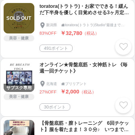
toratora(トラトラ)・お家でできる！緩ん
だ下半身を優しく目覚めさせる3ヶ月定着
SOLD OUT
オンラインレッスン
新潟県
toratora(トラトラ)Studio“最後まで見たくなる” SNS運用・リール動画編集・オンラインレッスン

￥32,780
83%OFF
（税込）
美容・健康
491ポイント
オンライン★骨盤底筋・女神筋トレ 《毎
週一回チケット》
北海道
ブリリアント

サブスク専用
￥2,000
27%OFF
（税込）
美容・健康
30ポイント
【骨盤底筋・膣トレーニング 6回チケッ
ト】服を着たまま！３０分♪ いつまでも