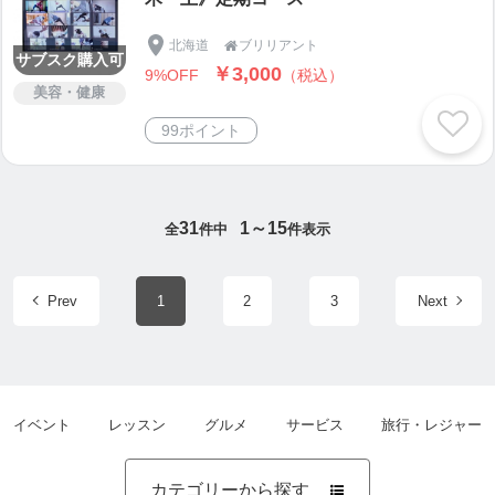
北海道
ブリリアント

サブスク購入可
￥3,000
9%OFF
（税込）
美容・健康
99ポイント
31
1～15
全
件中
件表示
Prev
1
2
3
Next
イベント
レッスン
グルメ
サービス
旅行・レジャー
カテゴリーから探す
