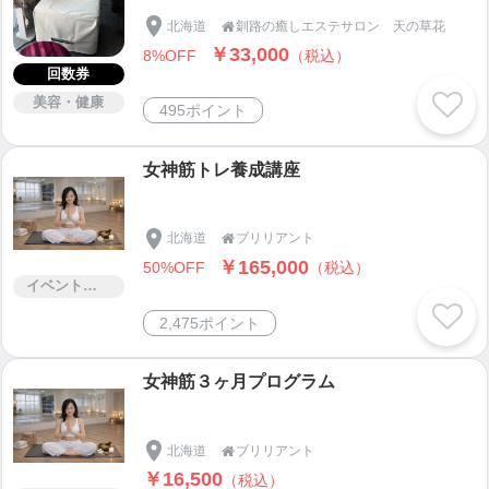
元気に暮らす為に！膣トレ・尿漏れ改善・
内臓脱改善・便漏れ改善・ED改善などに
北海道
釧路の癒しエステサロン 天の草花

☆
￥33,000
8%OFF
（税込）
回数券
美容・健康
495ポイント
女神筋トレ養成講座
北海道
ブリリアント

￥165,000
50%OFF
（税込）
イベント・セミナー・交流会
2,475ポイント
女神筋３ヶ月プログラム
北海道
ブリリアント

￥16,500
（税込）