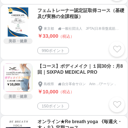
フェムトレーナー認定証取得コース（基礎
及び実務の全課程版）
東京都
一般社団法人 JPTA(日本骨盤底筋トレーニング協会)

￥33,000
（税込）
美容・健康
990ポイント
【コース】ボディメイク｜１回30分：月8
回｜SIXPAD MEDICAL PRO
島根県
自分革命サロン Arin．/アーリン．

￥10,000
（税込）
美容・健康
150ポイント
オンライン★Re breath yoga 《毎週火・
木・土》定期コース