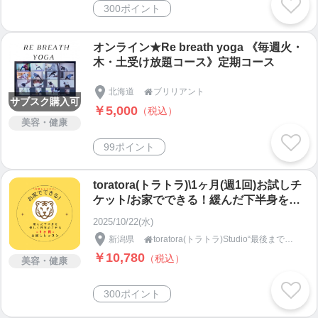
300ポイント
オンライン★Re breath yoga 《毎週火・
木・土受け放題コース》定期コース
北海道
ブリリアント

サブスク購入可
￥5,000
（税込）
美容・健康
99ポイント
toratora(トラトラ)\1ヶ月(週1回)お試しチ
ケット/お家でできる！緩んだ下半身を優
しく目覚めさせる1ヶ月オンラインレッス
2025/10/22(水)
ン
新潟県
toratora(トラトラ)Studio“最後まで見たくなる” SNS運用・リール動画編集・オンラインレッスン

￥10,780
（税込）
美容・健康
300ポイント