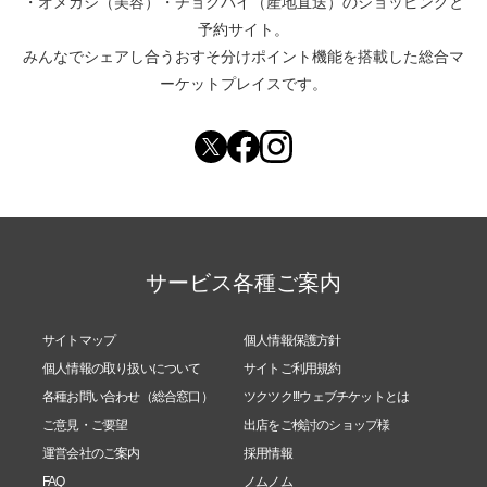
・
オメカシ（美容）
・
チョクバイ（産地直送）
のショッピングと
予約サイト。
みんなでシェアし合う
おすそ分けポイント機能
を搭載した総合マ
ーケットプレイスです。
サービス各種ご案内
サイトマップ
個人情報保護方針
個人情報の取り扱いについて
サイトご利用規約
各種お問い合わせ（総合窓口）
ツクツク!!!ウェブチケットとは
ご意見・ご要望
出店をご検討のショップ様
運営会社のご案内
採用情報
FAQ
ノムノム