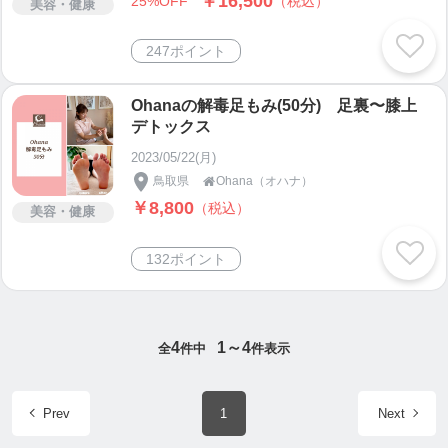
￥16,500
25%OFF
（税込）
美容・健康
247ポイント
Ohanaの解毒足もみ(50分) 足裏〜膝上
デトックス
2023/05/22(月)
鳥取県
Ohana（オハナ）

￥8,800
（税込）
美容・健康
132ポイント
4
1～4
全
件中
件表示
Prev
1
Next