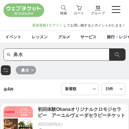
検索
カート
グループ
新規登録
/
ログイン
してお買い物するとポイントがたまる！
イベント
レッスン
グルメ
サービス
旅行・レジ
鼻水
4
全
件
初回体験Ohanaオリジナルクロモジセラ
ピー アーユルヴェーダセラピーチケット
2023/10/03(火)