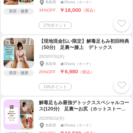
鳥取県
Ohana（オハナ）

￥18,000
34%OFF
（税込）
美容・健康
270ポイント
【現地現金払い限定】解毒足もみ初回特典
（50分) 足裏〜膝上 デトックス
2023/07/31(月)
鳥取県
Ohana（オハナ）

￥6,980
20%OFF
（税込）
美容・健康
105ポイント
解毒足もみ最強デトックススペシャルコー
ス(120分) 足裏〜お尻（ホットストーン
&ハーブボール）＋クロモジミスト蒸し
2023/05/22(月)
鳥取県
Ohana（オハナ）
