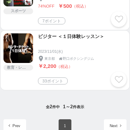
￥500
74%OFF
（税込）
スポーツ
7ポイント
ビジター ＜１日体験レッスン＞
2023/11/01(水)
東京都
野口ボクシングジム

￥2,200
（税込）
教育・レッスン・講習
33ポイント
2
1～2
全
件中
件表示
Prev
1
Next