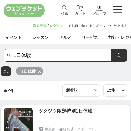
検索
カート
グループ
新規登録
/
ログイン
してお買い物するとポイントがたまる！
イベント
レッスン
グルメ
サービス
旅行・レジ
1日体験
2
全
件
ツクツク限定特別1日体験
東京都
輪島功一スポーツジム
