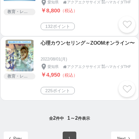
愛知県
アクアエクササイズ ㍿ハマカイダTHF

￥8,800
（税込）
教育・レッスン・講習
132ポイント
心理カウンセリング～ZOOMオンライン〜
2022/08/01(月)
愛知県
アクアエクササイズ ㍿ハマカイダTHF

￥4,950
（税込）
教育・レッスン・講習
225ポイント
2
1～2
全
件中
件表示
Prev
1
Next