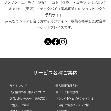
ツクツク!!!は、
モノ（物販）
・
コト（体験）
・
ゴチソウ（グルメ）
・
オメカシ（美容）
・
チョクバイ（産地直送）
のショッピングと
予約サイト。
みんなでシェアし合う
おすそ分けポイント機能
を搭載した総合マ
ーケットプレイスです。
サービス各種ご案内
サイトマップ
個人情報保護方針
個人情報の取り扱いについて
サイトご利用規約
各種お問い合わせ（総合窓口）
ツクツク!!!ウェブチケットとは
ご意見・ご要望
出店をご検討のショップ様