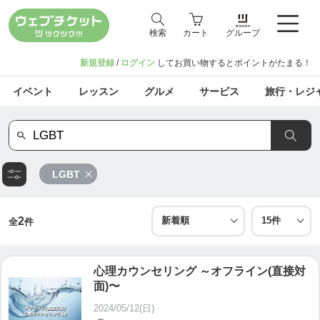
検索
カート
グループ
新規登録
/
ログイン
してお買い物するとポイントがたまる！
イベント
レッスン
グルメ
サービス
旅行・レジ
LGBT
2
全
件
心理カウンセリング ～オフライン(直接対
面)〜
2024/05/12(日)