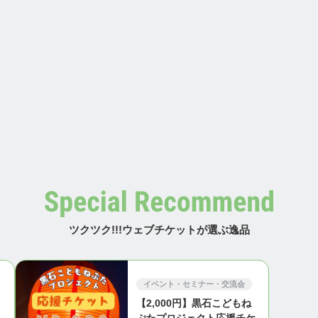
ツクツク!!!ウェブチケットが選ぶ逸品
イベント・セミナー・交流会
【2,000円】黒石こどもね
・
ぷたプロジェクト応援チケ