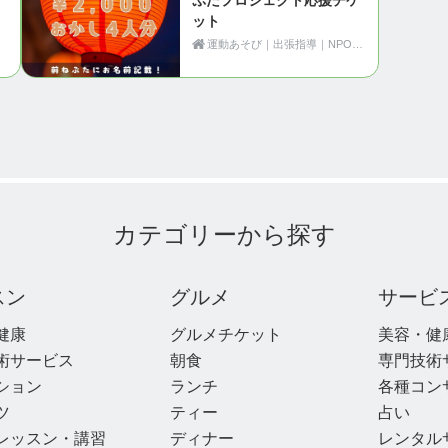
ット
運動あそび｜出張指導｜NPO法人Motion（青森県黒石市）
カテゴリーから探す
スン
グルメ
サービ
健康
グルメチケット
美容・健
術サービス
朝食
専門技術
ション
ランチ
各種コン
ツ
ティー
占い
レッスン・講習
ディナー
レンタル