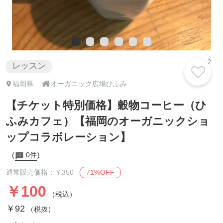
2
レッスン

福岡県
オーガニック広場ひふみ
【チケット特別価格】穀物コーヒー（ひ
ふみカフェ）【福岡のオーガニックショ
ップコラボレーション】
0件
71%OFF
通常販売価格：
￥350
￥100
（税込）
￥92
（税抜）