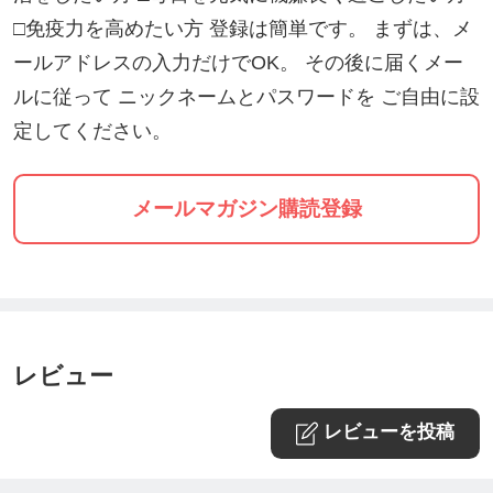
□免疫力を高めたい方 登録は簡単です。 まずは、メ
ールアドレスの入力だけでOK。 その後に届くメー
福岡のオーガニックショップコラボレーション
ルに従って ニックネームとパスワードを ご自由に設
〜福岡でオーガニックに出会う〜
定してください。
https://tsuku2.jp/123
メールマガジン購読登録
／
ひふみの応援団になりませんか？
詳しくはこちら↓
レビュー
https://ticket.tsuku2.jp/eventsDetail.php?ecd=320065
10230721
レビューを投稿
＼