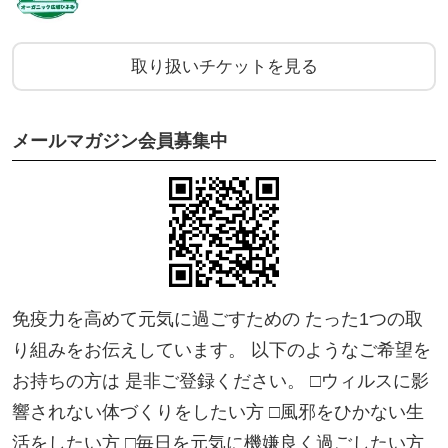
▶︎インカはポーランドで親しまれている穀物ドリン
ク
取り扱いチケットを見る
Nturalifeのインカは、大麦とライ麦を焙煎して粉末
メールマガジン会員募集中
にしたものです。
溶けやすくとってもお手軽。
添加物、甘味料も不使用。
穀物の香ばしさとコクが楽しめます。
免疫力を高めて元気に過ごすための たった1つの取
ノンカフェインですので、お子様や妊娠中／授乳中
り組みをお伝えしています。 以下のようなご希望を
の方にも安心してお召し上がりいただけます。
お持ちの方は 是非ご登録ください。 □ウィルスに影
響されない体づくりをしたい方 □風邪をひかない生
活をしたい方 □毎日を元気に機嫌良く過ごしたい方