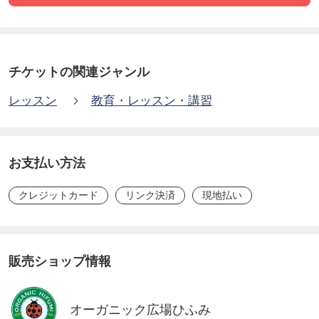
初めての方なら、なんと、無料（タダ）で、この気
になる穀物コーヒーを試すことができるようになる
のです。
チケットの関連ジャンル
さらに、お友達をフレンド招待をすると、招待した
レッスン
教育・レッスン・講習
人も、招待された人も、お互いに１００ポイント贈
呈。
お支払い方法
この１００ポイントで、明日もまたお友達と一緒
クレジットカード
リンク決済
現地払い
に、穀物コーヒーを飲むことができます。
ぜひ、フレンド招待をして、お友達と一緒に穀物コ
ーヒーを堪能してください。
販売ショップ情報
きっと、お話も弾みます。
オーガニック広場ひふみ