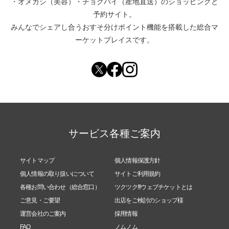
・
オメカシ（美容）
・
チョクバイ（産地直送）
のショッピングと
予約サイト。
みんなでシェアし合う
おすそ分けポイント機能
を搭載した総合マ
ーケットプレイスです。
サービス各種ご案内
サイトマップ
個人情報保護方針
個人情報の取り扱いについて
サイトご利用規約
各種お問い合わせ（総合窓口）
ツクツク!!!ウェブチケットとは
ご意見・ご要望
出店をご検討のショップ様
運営会社のご案内
採用情報
FAQ
ノムノム