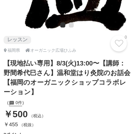
0
レッスン

福岡県
オーガニック広場ひふみ
【現地払い専用】8/3(火)13:00〜【講師：
野間希代巳さん】温和堂はり灸院のお話会
【福岡のオーガニックショップコラボレ
ーション】
0件
￥500
（税込）
￥455
（税抜）