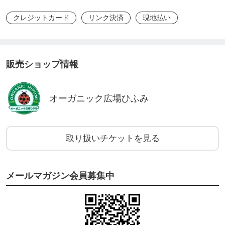
クレジットカード
リンク決済
現地払い
体験鍼（※初回のみ）：500円
頭皮針（※2回目以降の方）：2500円（20分）
販売ショップ情報
【場所】
古賀市天神1-2-3（JR古賀駅西口すぐ）
オーガニック広場ひふみ
【申し込み】
メッセージ or 店頭 or 担当に直接
取り扱いチケットを見る
or ウェブチケット↓
https://ticket.tsuku2.jp/m/eventsDetail.php?ecd=0027
メールマガジン会員募集中
0200018126