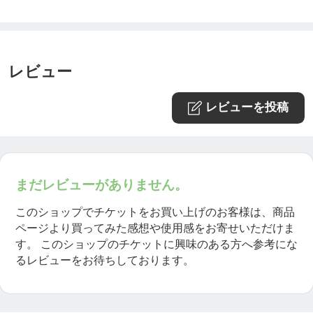
／
ひふみの応援団になりませんか？
詳しくはこちら↓
レビュー
https://ticket.tsuku2.jp/eventsDetail.php?ecd=320065
10230721
レビューを投稿
＼
まだレビューがありません。
このショップでチケットをお買い上げのお客様は、商品
ページより買ってみた感想や使用感をお寄せいただけま
す。
このショップのチケットに興味のある方へ参考にな
るレビューをお待ちしております。