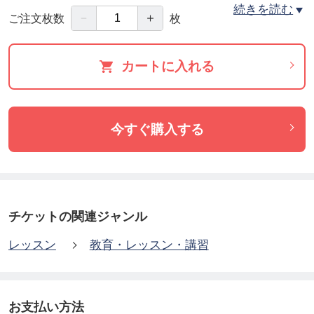
繕い物をされている間に、頭の鍼がじっくりとお身
続きを読む
－
＋
ご注文枚数
枚
体の治癒力のお手伝いをいたします。
カートに入れる
〇担当： 温和堂はりきゅう院 野間 希代巳 (Kiyomi N
oma)
今すぐ購入する
【温和堂はり灸院のお話会】
￣￣￣￣￣￣￣￣￣￣￣￣￣￣￣￣￣
【日時】
チケットの関連ジャンル
８月３日（火）１３：００〜
レッスン
教育・レッスン・講習
【お代】
お話会：500円（夏養生茶付き）
お支払い方法