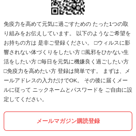
【ご注意事項】
￣￣￣￣￣￣￣￣￣￣￣￣￣￣￣￣￣
▶︎ウェブチケットは、お話会の参加チケットです。
免疫力を高めて元気に過ごすための たった1つの取
体験鍼や頭皮鍼の施術を受けられる場合は、別途お
り組みをお伝えしています。 以下のようなご希望を
代を直接講師にお支払いください。
お持ちの方は 是非ご登録ください。 □ウィルスに影
響されない体づくりをしたい方 □風邪をひかない生
▶︎決済は【現地払い】を選択してください。
活をしたい方 □毎日を元気に機嫌良く過ごしたい方
□免疫力を高めたい方 登録は簡単です。 まずは、メ
ールアドレスの入力だけでOK。 その後に届くメー
ルに従って ニックネームとパスワードを ご自由に設
定してください。
福岡のオーガニックショップコラボレーション
https://tsuku2.jp/123
メールマガジン購読登録