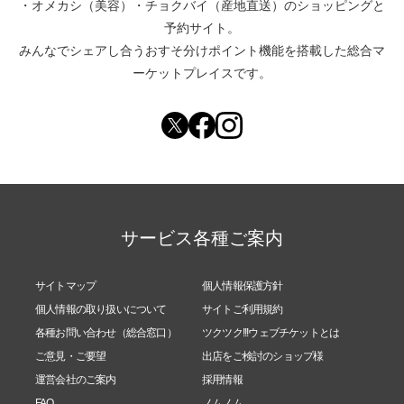
・
オメカシ（美容）
・
チョクバイ（産地直送）
のショッピングと
予約サイト。
みんなでシェアし合う
おすそ分けポイント機能
を搭載した総合マ
ーケットプレイスです。
サービス各種ご案内
サイトマップ
個人情報保護方針
個人情報の取り扱いについて
サイトご利用規約
各種お問い合わせ（総合窓口）
ツクツク!!!ウェブチケットとは
ご意見・ご要望
出店をご検討のショップ様
運営会社のご案内
採用情報
FAQ
ノムノム