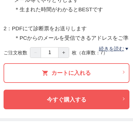
メール等でやりとりします
＊生まれた時間がわかるとBESTです
2：PDFにて診断票をお送りします
＊PCからのメールを受信できるアドレスをご準
備ください
続きを読む
－
＋
ご注文枚数
枚
（在庫数：7）
3：お互いの時間を合わせて、電話かオンラインにて
カートに入れる
診断内容のご説明（60分）をいたします
今すぐ購入する