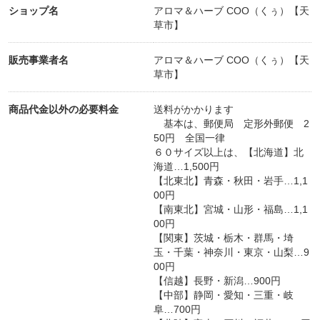
ショップ名
アロマ＆ハーブ COO（くぅ）【天
草市】
販売事業者名
アロマ＆ハーブ COO（くぅ）【天
草市】
商品代金以外の必要料金
送料がかかります
基本は、郵便局 定形外郵便 2
50円 全国一律
６０サイズ以上は、【北海道】北
海道…1,500円
【北東北】青森・秋田・岩手…1,1
00円
【南東北】宮城・山形・福島…1,1
00円
【関東】茨城・栃木・群馬・埼
玉・千葉・神奈川・東京・山梨…9
00円
【信越】長野・新潟…900円
【中部】静岡・愛知・三重・岐
阜…700円