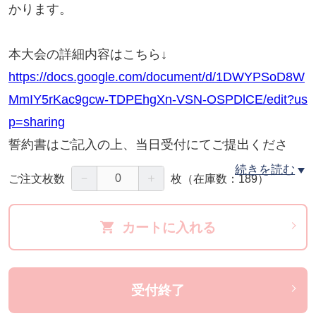
かります。
本大会の詳細内容はこちら↓
https://docs.google.com/document/d/1DWYPSoD8W
MmIY5rKac9gcw-TDPEhgXn-VSN-OSPDlCE/edit?us
p=sharing
誓約書はご記入の上、当日受付にてご提出くださ
い。
続きを読む
－
＋
ご注文枚数
枚
（在庫数：189）
https://drive.google.com/file/d/1BUj2cI03YXLjk2R-eX
wVFF6l-pjfVTpg/view?usp=sharing
カートに入れる
シリーズ戦の要項はこちら↓
https://docs.google.com/document/d/1Pf1rE0j32P8jY
受付終了
SNOP2hF-XBxCPa5eEEN0GDe27Q-YWU/edit?tab=