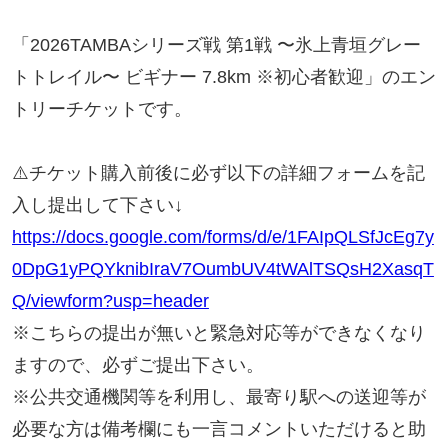
「2026TAMBAシリーズ戦 第1戦 〜氷上青垣グレー
トトレイル〜 ビギナー 7.8km ※初心者歓迎」のエン
トリーチケットです。
⚠️チケット購入前後に必ず以下の詳細フォームを記
入し提出して下さい↓
https://docs.google.com/forms/d/e/1FAIpQLSfJcEg7y
0DpG1yPQYknibIraV7OumbUV4tWAlTSQsH2XasqT
Q/viewform?usp=header
※こちらの提出が無いと緊急対応等ができなくなり
ますので、必ずご提出下さい。
※公共交通機関等を利用し、最寄り駅への送迎等が
必要な方は備考欄にも一言コメントいただけると助