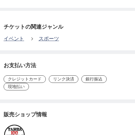
t.0
GPXデータ🔻
チケットの関連ジャンル
https://drive.google.com/drive/folders/1gV8IrRfmO5S
イベント
スポーツ
rvcWA7k3XtWeVuaKQyYu0?usp=drive_link
⚠️チケット購入とフォーム入力が完了した方が正式
お支払い方法
にエントリー完了となります。
クレジットカード
リンク決済
銀行振込
現地払い
☆☆☆シリーズ戦の参加回数×200円をレース後ポイ
ントにてキャッシュバックします。
例）シリーズ戦3回目の参加の方には600円分のポイ
販売ショップ情報
ントが付与される。