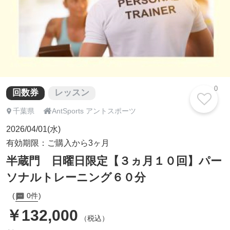
0
回数券
レッスン

千葉県
AntSports アントスポーツ
2026/04/01(水)
有効期限：ご購入から3ヶ月
半蔵門 日曜日限定【３ヵ月１０回】パー
ソナルトレーニング６０分
0件
￥132,000
（税込）