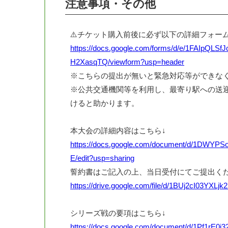
注意事項・その他
⚠️チケット購入前後に必ず以下の詳細フォー
https://docs.google.com/forms/d/e/1FAIp
H2XasqTQ/viewform?usp=header
※こちらの提出が無いと緊急対応等ができな
※公共交通機関等を利用し、最寄り駅への送
けると助かります。
本大会の詳細内容はこちら↓
https://docs.google.com/document/d/1DW
E/edit?usp=sharing
誓約書はご記入の上、当日受付にてご提出く
https://drive.google.com/file/d/1BUj2cI03YXL
シリーズ戦の要項はこちら↓
https://docs.google.com/document/d/1Pf1