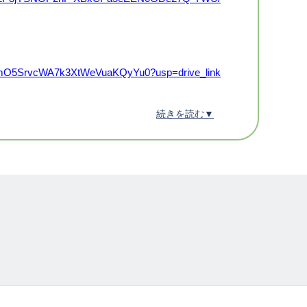
8IrRfmO5SrvcWA7k3XtWeVuaKQyYu0?usp=drive_link
が正式にエントリー完了となります。
続きを読む▼
ス後ポイントにてキャッシュバックします。
分のポイントが付与される。