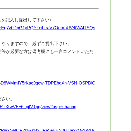
ムを記入し提出して下さい↓
QLSfJcEg7y0DpG1yPQYknibIraV7OumbUV4tWAlTSQs
くなりますので、必ずご提出下さい。
迎等が必要な方は備考欄にも一言コメントいただ
YPSoD8WMmIY5rKac9gcw-TDPEhgXn-VSN-OSPDlC
ださい。
jk2R-eXwVFF6l-pjfVTpg/view?usp=sharing
rE0j32P8jYSNOP2hF-XBxCPa5eEEN0GDe27Q-YWU/