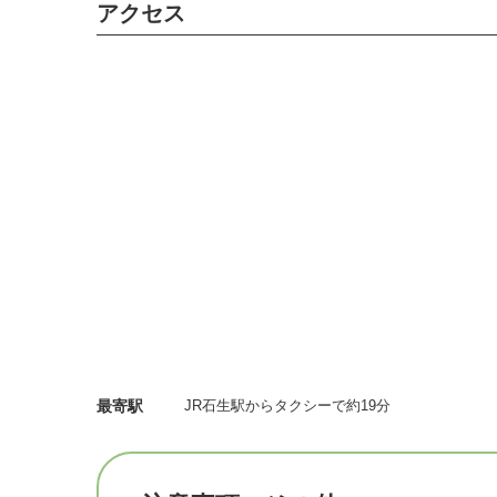
アクセス
⚠️チケット購入とフォーム入力が完了した方
☆☆☆シリーズ戦の参加回数×200円をレー
例）シリーズ戦3回目の参加の方には600円
最寄駅
JR石生駅からタクシーで約19分