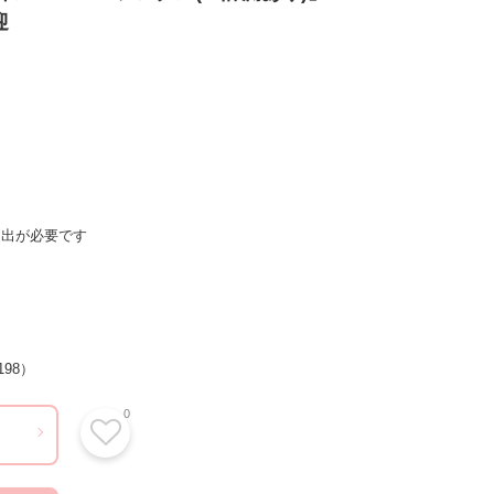
迎
提出が必要です
98）
0