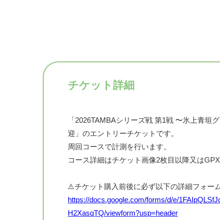
チケット詳細
「2026TAMBAシリーズ戦 第1戦 〜氷上青垣
迎」のエントリーチケットです。
周回コースで計測を行います。
コース詳細はチケット画像2枚目以降又はGP
⚠️チケット購入前後に必ず以下の詳細フォー
https://docs.google.com/forms/d/e/1FAIp
H2XasqTQ/viewform?usp=header