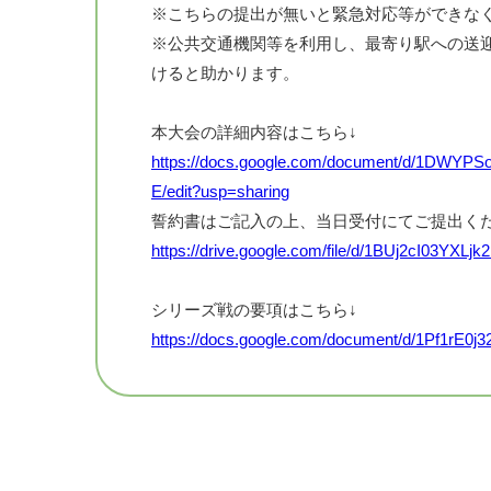
※こちらの提出が無いと緊急対応等ができな
※公共交通機関等を利用し、最寄り駅への送
けると助かります。
本大会の詳細内容はこちら↓
https://docs.google.com/document/d/1DW
E/edit?usp=sharing
誓約書はご記入の上、当日受付にてご提出く
https://drive.google.com/file/d/1BUj2cI03YXL
シリーズ戦の要項はこちら↓
https://docs.google.com/document/d/1Pf1
edit?tab=t.0
※GPXデータはこちら🔻
https://drive.google.com/drive/folders/1gV