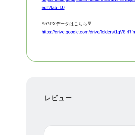
edit?tab=t.0
※GPXデータはこちら🔻
https://drive.google.com/drive/folders/1gV
⚠️チケット購入とフォーム入力が完了した方
☆☆☆シリーズ戦の参加回数×200円をレー
例）シリーズ戦3回目の参加の方には600円
レビュー