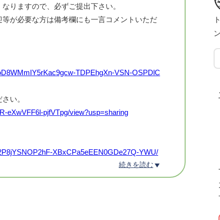
くなりますので、必ずご提出下さい。
迎等が必要な方は備考欄にも一言コメントいただ
ト
YPSoD8WMmIY5rKac9gcw-TDPEhgXn-VSN-OSPDlC
ださい。
jk2R-eXwVFF6l-pjfVTpg/view?usp=sharing
rE0j32P8jYSNOP2hF-XBxCPa5eEEN0GDe27Q-YWU/
続きを読む
8IrRfmO5SrvcWA7k3XtWeVuaKQyYu0?usp=drive_link