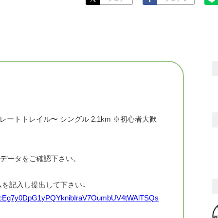
グレートトレイル〜 シングル 2.1km ※初心者大歓
Xデータをご確認下さい。
ムを記入し提出して下さい↓
QLSfJcEg7y0DpG1yPQYknibIraV7OumbUV4tWAlTSQs