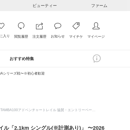
ビューティー
ファーム
に入り
お知らせ
注文履歴
閲覧履歴
マイページ
マイチケ
おすすめ特集
AMBAシリーズ戦〜※初心者歓迎
トレイルランニングで地域活性化 〜TAMBA100アドベンチャートレイル 協賛・エントリーページ〜
「2.1km シングル(※計測あり)」 〜2026