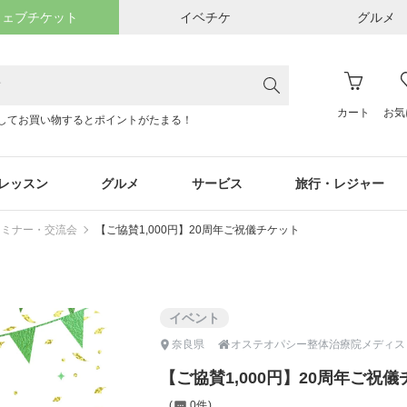
ウェブチケット
イベチケ
グルメ
カート
お気
してお買い物するとポイントがたまる！
レッスン
グルメ
サービス
旅行・レジャー
セミナー・交流会
【ご協賛1,000円】20周年ご祝儀チケット
イベント

奈良県
オステオパシー整体治療院メディス
【ご協賛1,000円】20周年ご祝
0件