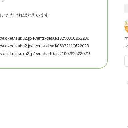
絡いただければと思います。
tsuku2.jp/events-detail/13290050252206
tsuku2.jp/events-detail/05072110622020
.tsuku2.jp/events-detail/21002625280215