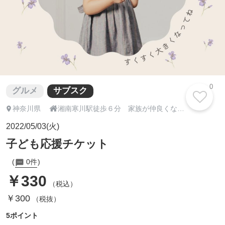
0
グルメ
サブスク

神奈川県
湘南寒川駅徒歩６分 家族が仲良くなるパン【シュシュ】
2022/05/03(火)
子ども応援チケット
0件
￥330
（税込）
￥300
（税抜）
5ポイント