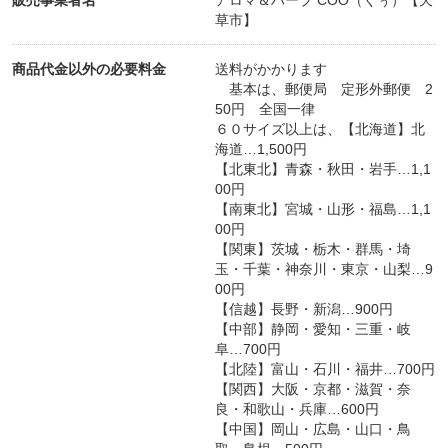
販売事業者名
アロマ＆ハーブ COO（くぅ）【天
草市】
商品代金以外の必要料金
送料がかかります
基本は、郵便局 定形外郵便 2
50円 全国一律
６０サイズ以上は、【北海道】北
海道…1,500円
【北東北】青森・秋田・岩手…1,1
00円
【南東北】宮城・山形・福島…1,1
00円
【関東】茨城・栃木・群馬・埼
玉・千葉・神奈川・東京・山梨…9
00円
【信越】長野・新潟…900円
【中部】静岡・愛知・三重・岐
阜…700円
【北陸】富山・石川・福井…700円
【関西】大阪・京都・滋賀・奈
良・和歌山・兵庫…600円
【中国】岡山・広島・山口・鳥