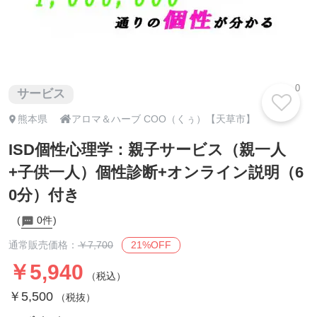
0
サービス

熊本県
アロマ＆ハーブ COO（くぅ）【天草市】
ISD個性心理学：親子サービス（親一人
+子供一人）個性診断+オンライン説明（6
0分）付き
0件
21%OFF
通常販売価格：
￥7,700
￥5,940
（税込）
￥5,500
（税抜）