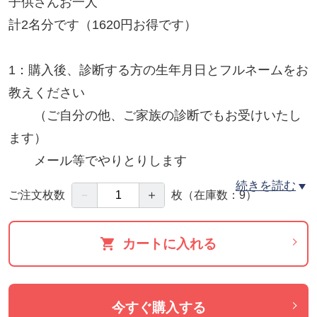
子供さんお一人
計2名分です（1620円お得です）
1：購入後、診断する方の生年月日とフルネームをお
教えください
（ご自分の他、ご家族の診断でもお受けいたし
ます）
メール等でやりとりします
＊生まれた時間がわかるとBESTです
続きを読む
－
＋
ご注文枚数
枚
（在庫数：9）
2：PDFにて診断票をお送りします
カートに入れる
＊PCからのメールを受信できるアドレスをご準
備ください
今すぐ購入する