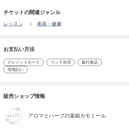
フィトセラピスト（植物療法士）
チケットの関連ジャンル
鈴木かんな
レッスン
美容・健康
AEAJ認定アロマテラピーアドバイザー
AEAJ認定アロマテラピーインストラクター
お支払い方法
AEAJ認定アロマセラピスト
クレジットカード
リンク決済
銀行振込
JAMHA認定メディカルハーブコーディネーター
現地払い
JAMHA認定ハーブ＆ライフコーディネーター
JAMHA認定ハーバルセラピスト
JAMHA認定シニアハーバルセラピスト
販売ショップ情報
2017年7月 南仏伝統療法を学ぶ旅に参加
メディカルハーブの事典（100種の基本データ）解
アロマとハーブの薬箱カモミール
説講座修了