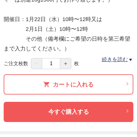
開催日：1月22日（水）10時〜12時又は
2月1日（土）10時〜12時
その他（備考欄にご希望の日時を第三希望
まで入力してください。）
ご都合良い日程をプルダウンよりお選びください。
続きを読む
－
＋
ご注文枚数
枚
場所：アロマとハーブの薬箱カモミール
カートに入れる
住所：旭川市神楽岡16条３丁目3-2
お問い合わせ：
herbnokusuribako@gmail.com
今すぐ購入する
電話：090-3462-6043 鈴木まで
講師