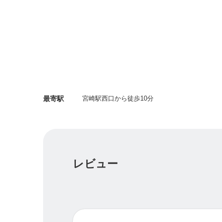
ほとんどの方が「痛い」「ボキボキ」のイメ
ゆかいろの手技は「痛くない」「ボキボキがな
もちろん、歪みがきつい場所は痛かったり
整えるために必要があれば矯正（ボキボキ）
しっかり確認、お伝えしながら施術をしてい
最寄駅
宮崎駅西口から徒歩10分
痛みや不調の根本からのケアを目的とします
・今まで中々改善しなかった方
・ホームケアを取り入れたい方
・繰り返す不調を改善したい方
におすすめです。
レビュー
リラクゼーションがお好きな方には
こちらがおすすめです！
▽ゆかいろmix▽