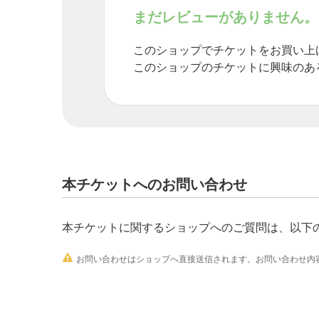
https://ticket.tsuku2.jp/eventsDetail.php?ecd
まだレビューがありません。
このショップでチケットをお買い上
★━━━━━━━★━━━━━━━★
このショップのチケットに興味のあ
＜美骨整体初回の流れ＞
●ご来店
●問診
本チケットへのお問い合わせ
●写真撮影
本チケットに関するショップへのご質問は、以下
●個室にてお着替え （必要な方のみ）

お問い合わせはショップへ直接送信されます。お問い合わせ内容
※フード、ジーンズNG 動きやすい格好
※ご自分がリラックスできるウエアをご
※急な予約で着替えが必要な方はご相談