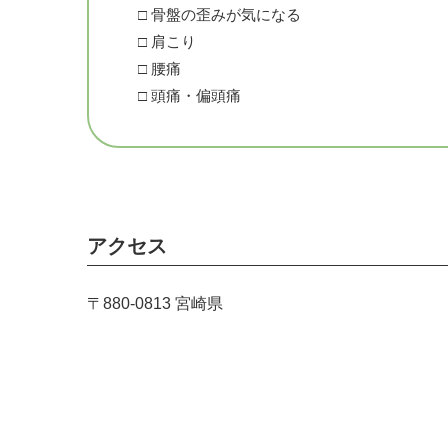
□ 骨盤の歪みが気になる
□ 肩こり
□ 腰痛
□ 頭痛・偏頭痛
□ 冷え・むくみ
□ ストレス過多
□ 不眠・寝つきがよくない
□ 疲れやすい
アクセス
★━━━━━━━★━━━━━━━★
〒880-0813 宮崎県
＜美骨整体とは？＞
カイロプラクティックの手技をベースに骨格