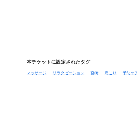
▶こちらでもご確認いただけます
h
e
●美骨整体施術
●施術後写真撮影
本チケットに設定されたタグ
●アフターカウンセリング
マッサージ
リラクゼーション
宮崎
肩こり
予防ケ
※妊娠中の方、医師からアドバイスを受けて
ちの方、飲酒、痛みを伴う日焼け、その他施
こともございます。
※施術時間+30分ほどの所要時間をみてくだ