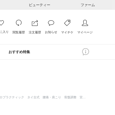
ビューティー
ファーム
に入り
お知らせ
注文履歴
閲覧履歴
マイページ
マイチケ
おすすめ特集
宮崎整体 美骨整体ゆかいろ カイロプラクティック タイ古式 腰痛・肩こり 骨盤調整 宮崎駅徒歩10分