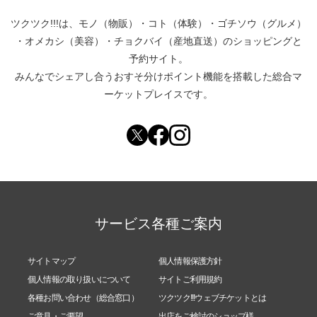
ツクツク!!!は、
モノ（物販）
・
コト（体験）
・
ゴチソウ（グルメ）
・
オメカシ（美容）
・
チョクバイ（産地直送）
のショッピングと
予約サイト。
みんなでシェアし合う
おすそ分けポイント機能
を搭載した総合マ
ーケットプレイスです。
サービス各種ご案内
サイトマップ
個人情報保護方針
個人情報の取り扱いについて
サイトご利用規約
各種お問い合わせ（総合窓口）
ツクツク!!!ウェブチケットとは
ご意見・ご要望
出店をご検討のショップ様