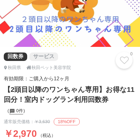
0
回数券
サービス

秋田県
秋田ペット美容学院
有効期限：ご購入から12ヶ月
【2頭目以降のワンちゃん専用】お得な11
回分！室内ドッグラン利用回数券
0件
18%OFF
通常販売価格：
￥3,630
￥2,970
（税込）