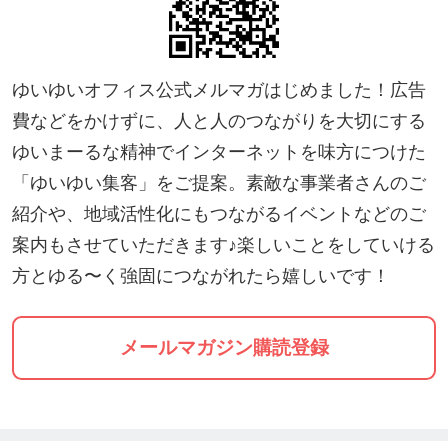
＝＝＝＝＝＝＝＝＝＝＝＝＝＝＝＝＝＝
感動の嬉しい声をいただいたので私もAIを極めてい
ゆいゆいオフィス公式メルマガはじめました！広告
きながら、より伝わる鑑定をお届けしていこうかと
費などをかけずに、人と人のつながりを大切にする
思います。
ゆいまーるな精神でインターネットを味方につけた
鑑定を聞いた翌日には何を言われたのか覚えてない
「ゆいゆい集客」をご提案。素敵な事業者さんのご
こともあるかと思いますが、まとめる能力に優れて
紹介や、地域活性化にもつながるイベントなどのご
いるAIのチカラで視覚的にもよりより未来がイメー
案内もさせていただきます♪楽しいことをしていける
ジしやすい鑑定書で、より鑑定結果を活かしていた
方とゆる〜く強固につながれたら嬉しいです！
だけたら嬉しいです！
メールマガジン購読登録
【WEBコンサルタントなのに、どうして曼荼羅タロ
ット鑑定をしているの？】