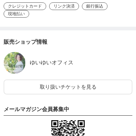
なんて言われるとも思わず
クレジットカード
リンク決済
銀行振込
想定外のことばかりでしたがこのまま一歩ずつ着実
現地払い
に進んでいけばいいんだと知って、すごく安心しま
した🍀
販売ショップ情報
〜省略〜
ゆいゆいオフィス
あと、仏教に馴染みがない人（私も含めて）は菩薩
とかお釈迦様とか言われてもピンとこないことがあ
取り扱いチケットを見る
るかと思うのですが、
こうやって注釈付きで可視化できるデータがいただ
けるなんて、最高過ぎます！！葵さんほんと素晴ら
メールマガジン会員募集中
しいです♡✨