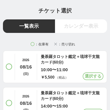
より深堀っていくこともあります。その場合は、お
時間が延長することもあるかもしれないので、相談
チケット選択
内容によっては延長料金をお支払いいただくことも
ありますが、その場合は事前にお伝えしますので、
一覧表示
カレンダー表示
相談内容やお時間、ご予算の中で鑑定させていただ
きます。
circle
close
：在庫有
：売り切れ
曼荼羅タロット鑑定＋琉球干支龍
2026
カード(60分)
【曼荼羅タロット(観仏符)鑑定書について】
circle
08/16
10:00〜11:00
ご縁ある仏様からのメッセージを私が解説した鑑定
(日)
￥5,500
（税込）
結果をAIのチカラを借りて１枚にまとめた鑑定書を
後日、お届け致します。
曼荼羅タロット鑑定＋琉球干支龍
60分の鑑定中にお話した内容からより良い未来を現
2026
カード(60分)
circle
08/16
実化しやすいようにイメージと文章で可視化した鑑
14:00〜15:00