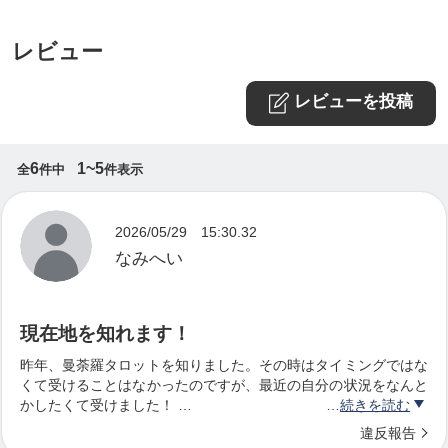
ゆいゆいオフィスの屋号で、WEBコンサルタントと
して、事業者の方へWEBコンサル、HP制作やSNS
レビュー
作成・運用、名刺やフライヤー作成など、事業に必
要なWEBや宣伝媒体の作成をはじめ、イベント企画
レビューを投稿
やセミナー開催、勉強会開催や、裏方なども含め
て、様々な事業者の方たちとのご縁をいただき、た
6
1~5
全
件中
件表示
くさんのことを経験させていただいてきました。
2026/05/29 15:30.32
なみへい
私が、WEBコンサルタントとして、事業・お仕事を
より良い結果につなげていくためのWEBコンサルを
10年以上してきて感じることは、その方の人生、家
現在地を知れます！
族関係や、人間関係、金運などなど、様々な周りの
昨年、曼荼羅タロットを知りました。その時はタイミングではな
くて受けることはなかったのですが、最近の自分の状況をなんと
状況や、見えない宇宙の法則なども大きく事業の結
かしたくて受けました！
続きを読む
果、人生の結果に影響を与えてるなと実感していま
すごいです笑。手に汗握り、鳥肌は立つわ笑。
違反報告
そして、今、やることが見えました！え〜そうなの〜？という感