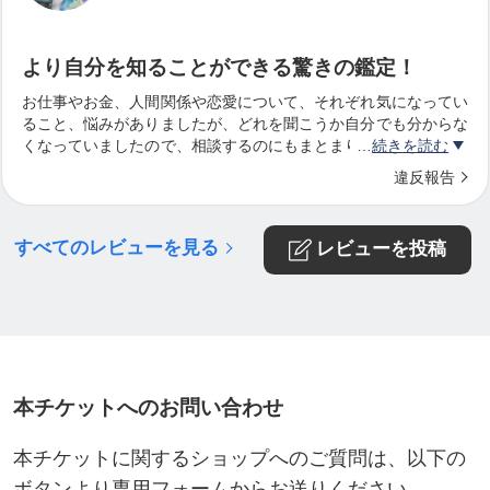
そんな中で、ひょんなことから「曼荼羅タロット(観
うな気持ちで、受けてよかったといつも思います^_^
またここぞというときに、ぜひお願いしたいです！
仏符）」との出会いが訪れました。
実りある鑑定の時間をありがとうございました^_^
より自分を知ることができる驚きの鑑定！
実は、WEBの業界で仕事をしようと思う前は、仏教
お仕事やお金、人間関係や恋愛について、それぞれ気になってい
研究者になろうと大学院進学までしてインド仏教論
ること、悩みがありましたが、どれを聞こうか自分でも分からな
理学を極めようとした時代がありますが、色々あり
くなっていましたので、相談するのにもまとまりがなく不安があ
続きを読む
りました。
違反報告
挫折しまして、その頃にインターネットの可能性に
ざっくり全体をお伝えしたところ、それぞれの悩みなのに、一つ
気づき、沖縄の未来が変わるかもしれない！っとイ
の同じ根源的な原因がもとになっていると気付かせて頂いたり、
すべてのレビューを見る
レビューを投稿
ンターネット事業と関わることになり、今の私がい
凄いリーディングでした！
るのですが、そこから紆余曲折を経て、曼荼羅タロ
自分の課題も見えてきたので、とても感謝しています♪
ットという形で仏教と改めてご縁がつながったこと
ありがとうございました。
も、人生は意味のないことはなくすべて必然なんだ
と私自身、不思議な感覚で曼荼羅タロットの学びと
本チケットへのお問い合わせ
実践を楽しんでおります。
本チケットに関するショップへのご質問は、以下の
ボタンより専用フォームからお送りください。