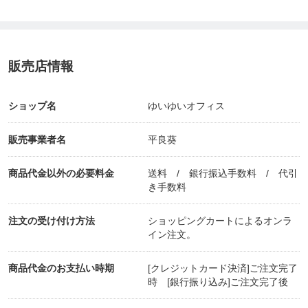
はじめて誕生しました。これまでの西洋的世界観を
ベースにしたタロットは逆位置があったり、悪魔の
カードなどがあったり強いメッセージがわかりやす
販売店情報
く人生に必要なことも伝えてくれるかもしれないで
すが、
ショップ名
ゆいゆいオフィス
東洋的世界観、仏教をベースにした曼荼羅タロット
販売事業者名
平良葵
は、すべて良いカードしかなくてネガティブなこと
商品代金以外の必要料金
送料 / 銀行振込手数料 / 代引
をお伝えしなくて良いことも、私自身がこのカード
き手数料
に魅力を感じていることでもあります。どんなカー
注文の受け付け方法
ショッピングカートによるオンラ
ドが出てもありがたい仏様からの功徳がいただける
イン注文。
ので、是非、体感していただけたら嬉しいです。
商品代金のお支払い時期
[クレジットカード決済]ご注文完了
時 [銀行振り込み]ご注文完了後
仏教というと、禁欲的なイメージもある方もいるか