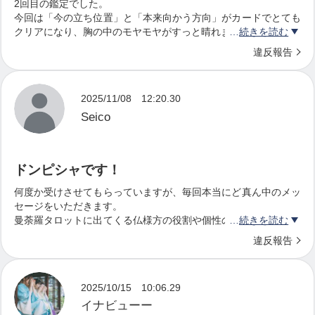
ますが、それよりも大事な根幹の本質のようなお話
2回目の鑑定でした。
今回は「今の立ち位置」と「本来向かう方向」がカードでとても
をすることが多かったり、そもそもこの方がなぜ生
クリアになり、胸の中のモヤモヤがすっと晴れました。
続きを読む
きているのか、この事業を通してどういう人生が切
違反報告
ただ癒されるだけでなく、
り開いていくのか、この方と出会った方がどのよう
自分らしく生きるための気づきが毎回しっかり受け取れるので、
終わったあと自然と前向きになれます。
に未来が変化していくかなど、そんなことを深堀り
2025/11/08 12:20.30
していく日々の中で、
人生の節目や転換期にまたお願いしたいと思える鑑定です。
Seico
今回もありがとうございました。
どうしてもWEBのことや事業のことだけではなく、
ドンピシャです！
人生の大切なこと、その方にとって必要なメッセー
何度か受けさせてもらっていますが、毎回本当にど真ん中のメッ
ジを感じとったとしても、なかなかお伝えする機会
セージをいただきます。
曼荼羅タロットに出てくる仏様方の役割や個性の説明とともに、
続きを読む
がなかったり、人生経験も浅い私が言うと偉そうな
メッセージをドンピシャに読み解いて伝えてくれるので、いまの
違反報告
自分に起きていることや、朧げに感じていたこと、これから向か
物言いになってしまい、どうしてもお伝えできない
う方向性など、するすると腑に落ちていきます。
ことも多いなと感じていました。
そして不思議なことに？出てきたカードの仏様に縁のある場所に
2025/10/15 10:06.29
偶然行くことが増えたり。まるで仏様たちから、「応援している
よ〜」「見守っているよ〜」と、後押しをしていただいているよ
イナビューー