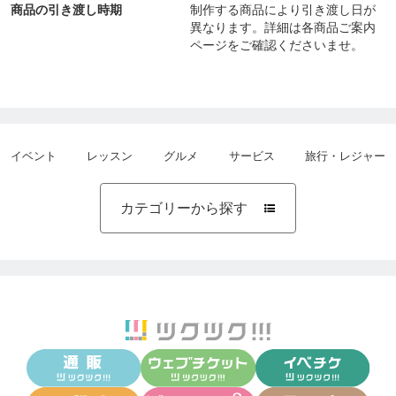
もしれませんが、曼荼羅の世界観は、仏教の最終形
商品の引き渡し時期
制作する商品により引き渡し日が
異なります。詳細は各商品ご案内
態だと言われる密教的な世界を表したもので、密教
ページをご確認くださいませ。
では「煩悩即菩提」という言葉が示しているよう
に、私たちに俗世間の欲すらもある意味で肯定した
世界観でもあります。
ですので、恋愛や金運なども占うことも可能です
イベント
レッスン
グルメ
サービス
旅行・レジャー
し、自由に好きなことをご相談ください。
カテゴリーから探す
