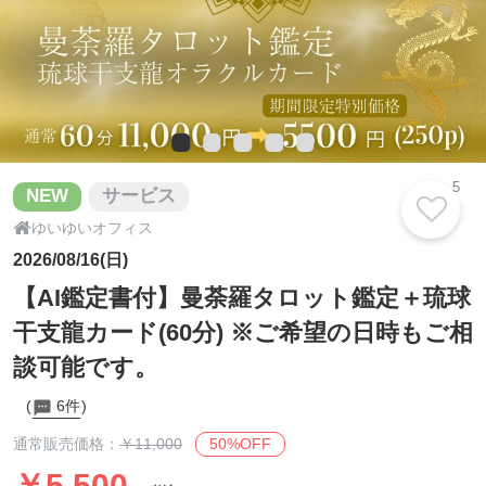
5
NEW
サービス

ゆいゆいオフィス
2026/08/16(日)
【AI鑑定書付】曼荼羅タロット鑑定＋琉球
干支龍カード(60分) ※ご希望の日時もご相
談可能です。
6件
50%OFF
通常販売価格：
￥11,000
￥5,500