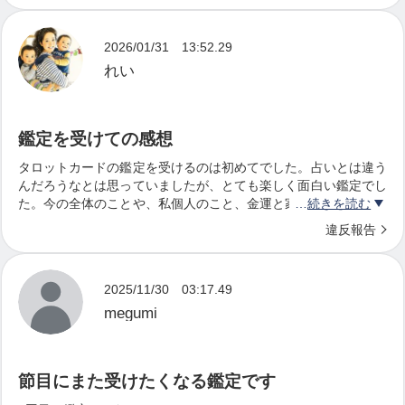
す。
じでしたが、そこに力を注ぎたい自分像も見えて、現在地を知る
ことができました。
2026/01/31 13:52.29
曼荼羅の絵にも癒され、葵さんにも癒され、あっという間の時間
また、私自身が沖縄に生まれ育ったせいか、親戚に
でしたよ。
れい
あるカードを引いた時の葵さんの表情が忘れられません笑
ユタのおばあちゃんがいたり、小さい頃からいろん
ありがとうございました！
なことを感じて生きづらいなと思って生きてきまし
鑑定を受けての感想
たが、コンサルをしているときにも、私が考えてる
タロットカードの鑑定を受けるのは初めてでした。占いとは違う
ことではないけど、これ伝えないと！というように
んだろうなとは思っていましたが、とても楽しく面白い鑑定でし
た。今の全体のことや、私個人のこと、金運と家族のことを話し
続きを読む
勝手に口が動いていることがあり、あえて例えてい
ながらその流れで見てもらいました。これと言って『悩み』はな
違反報告
うなら、私自身が「電波塔」のような感じで天から
かったけれど、どの鑑定も今の自分に繋がるなぁと感じました
し、家族のことを見てもらった時の「私」としての役割をもっと
何かがおりてきて言葉を発している感覚になること
こうするといいと言われたことが1番腑に落ちたというか、やっ
2025/11/30 03:17.49
も多々ありました。
ぱりそうだよねーと納得できました。
あおいさんに鑑定してもらってなるほど！と思えることがたくさ
megumi
んあったし、鑑定してもらったことを日々に活かしていったら、
よりよい未来に繋がるなと思えたことがとてもよかったです。楽
仕事内容としては、私の経験やWEBの理論や様々な
しい時間をありがとうございました。
節目にまた受けたくなる鑑定です
知識やテクニックをお伝えすることももちろんあり