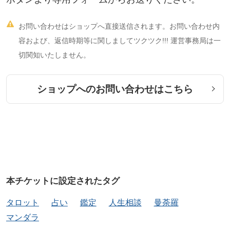
仏様からのメッセージがその時々にドンピシャなカ
ードからのメッセージが出るので、毎回感動してい

お問い合わせはショップへ直接送信されます。お問い合わせ内
ます。何よりもカードを見るだけでも心や魂が整う
容および、返信時期等に関しましてツクツク!!! 運営事務局は一
不思議な曼荼羅タロットの世界を感じていただきた
切関知いたしません。
いですし、人生に真剣に向き合い、より良い未来を
切り開いていきたい方には、きっと迷いがなくなっ
ショップへのお問い合わせはこちら
たり、向かうべき道や、今、何に集中したほうがい
いのか、人間関係の整理や、金運上昇などなど、仏
様からのありがたいメッセージをお届けしていきた
いなと思います。
本チケットに設定されたタグ
一般的な西洋由来のキリスト教の世界観をベースに
したタロット占いとはまた違う、東洋の世界観、仏
タロット
占い
鑑定
人生相談
曼荼羅
教の世界観をベースにした曼荼羅タロットが世界で
マンダラ