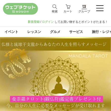
検索
カート
グループ
新規登録
/
ログイン
してお買い物するとポイントがたまる！
イベント
レッスン
グルメ
サービス
旅行・レジ