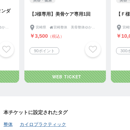
健康
美容・健康
専用】美骨ケア専用1回
【Ｆ様専用】美骨ケア専用
県
宮崎整体 美骨整体ゆかいろ カイロプラクティック タイ古式 腰痛・肩こり 骨盤調整 宮崎駅徒歩10分
宮崎県


00
￥10,000
（税込）
（税込）
イント
300ポイント
本チケットに設定されたタグ
整体
カイロプラクティック