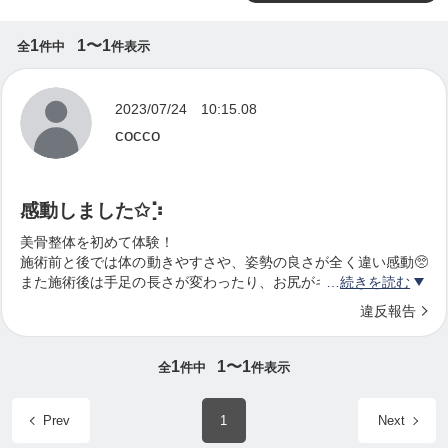
1
1〜1
全
件中
件表示
2023/07/24 10:15.08
cocco
感動しました✩⡱
美骨整体を初めて体験！
施術前と後では体の動きやすさや、姿勢の良さが全く違い感動🥺
また施術後は手足の長さが変わったり、お尻がキュッと上がった
続きを読む
り更に感動です！
違反報告
施術中のゆかさんとのおしゃべりも楽しいです♪
施術以外にも体の仕組みや、体に必要な栄養素などたくさん教え
て頂き勉強にもなりました✨
1
1〜1
全
件中
件表示
整えてもらった姿勢を維持する為にも、ホームケアもプラスして
美姿勢を目指したいです！
Prev
1
Next