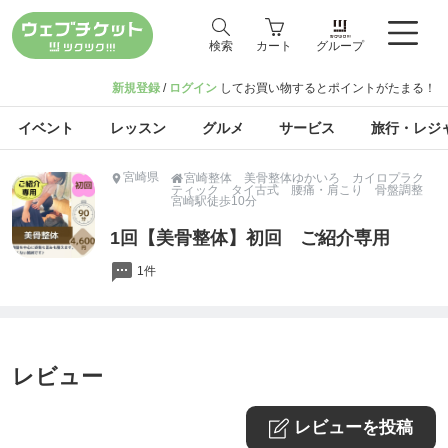
検索
カート
グループ
新規登録
/
ログイン
してお買い物するとポイントがたまる！
イベント
レッスン
グルメ
サービス
旅行・レジ
宮崎県
宮崎整体 美骨整体ゆかいろ カイロプラク

ティック タイ古式 腰痛・肩こり 骨盤調整
宮崎駅徒歩10分
1回【美骨整体】初回 ご紹介専用
1件
レビュー
レビューを投稿