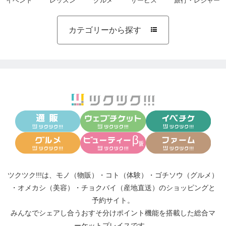
イベント
レッスン
グルメ
サービス
旅行・レジャー
カテゴリーから探す

ツクツク!!!は、
モノ（物販）
・
コト（体験）
・
ゴチソウ（グルメ）
・
オメカシ（美容）
・
チョクバイ（産地直送）
のショッピングと
予約サイト。
みんなでシェアし合う
おすそ分けポイント機能
を搭載した総合マ
ーケットプレイスです。