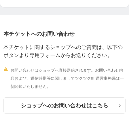
『1歳誕生日の撮影しました。』
本チケットへのお問い合わせ
私たち家族にとって一度しかない記念をより素敵な
写真にしようといつも一生懸命ご対応いただけると
本チケットに関するショップへのご質問は、以下の
ころが気に入ってます。毎回、子供がちゃんと機嫌
ボタンより専用フォームからお送りください。
よく写るか泣かないか心配になるのですがカメラマ

お問い合わせはショップへ直接送信されます。お問い合わせ内
ンのみきさんを始め、スタッフの皆さんが人形や鈴
容および、返信時期等に関しましてツクツク!!! 運営事務局は一
を使って子供の自然な笑顔を引き出してくださいま
切関知いたしません。
す。写真を一緒に選ぶ際も「ゆっくり選んでくださ
いね」と言ってくださり、焦らずじっくり選ぶこと
ショップへのお問い合わせはこちら
ができます。写真の仕上がりもとてもきれいで祖父
母からいつも好評です。 ＝ 文京区 M本様 ＝