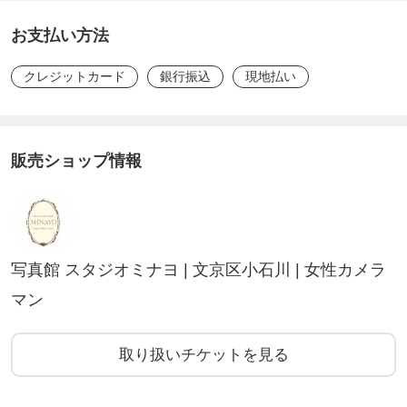
お支払い方法
＊会員登録後にLINE・お電話でご相談可能となりま
クレジットカード
銀行振込
現地払い
す。＊
●登録しただけで100Pが付き、その100Pを使用して
販売ショップ情報
相談が可能、
／
つまり実質0円なんです！
写真館 スタジオミナヨ | 文京区小石川 | 女性カメラ
＼
マン
上記URLよりウェブチケット(コンサートなどで使う
取り扱いチケットを見る
チケットのイメージですね。)
説明に沿ってご登録ください。やり方はとってもカ