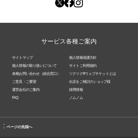
▶︎▶︎
https://ticket.tsuku2.jp/events-detail/051264012
11907
サービス各種ご案内
◇修整無し 撮りっぱなし全カット
サイトマップ
個人情報保護方針
個人情報の取り扱いについて
サイトご利用規約
▶︎▶︎
https://ticket.tsuku2.jp/eventsDetail.php?ecd=23
各種お問い合わせ（総合窓口）
ツクツク!!!ウェブチケットとは
001122127097
ご意見・ご要望
出店をご検討のショップ様
運営会社のご案内
採用情報
FAQ
ノムノム
━୨୧━・━୨୧━・━୨୧━
オススメ関連 チケット
-
━୨୧━・━୨୧━・━୨୧━
ページの先頭へ
↑