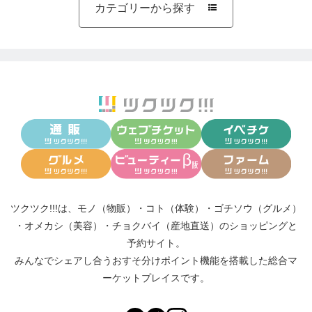
カテゴリーから探す

.
.
.
ショップページ内の【ショップへお問い合わせ】か
ら、ご連絡いただけます。
ツクツク!!!は、
モノ（物販）
・
コト（体験）
・
ゴチソウ（グルメ）
━୨୧━・━୨୧━・━୨୧━
・
オメカシ（美容）
・
チョクバイ（産地直送）
のショッピングと
オススメ関連 商品
予約サイト。
みんなでシェアし合う
おすそ分けポイント機能
を搭載した総合マ
━୨୧━・━୨୧━・━୨୧━
ーケットプレイスです。
◇スタジオミナヨ1番人気『ルビーセット』