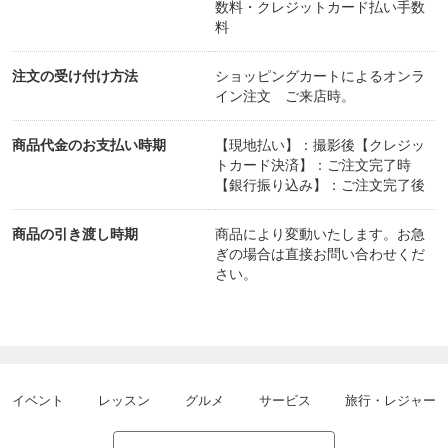
数料・クレジットカード払い手数
こちらから
料
注文の受け付け方法
ショッピングカートによるオンラ
↓↓↓
イン注文 ご来店時。
商品代金のお支払い時期
【現地払い】：撮影後【クレジッ
◇『LINE：studio MINAYO account』
トカード決済】：ご注文完了時
【銀行振り込み】：ご注文完了後
·
▶︎▶︎ @wri6869c → 友だち追加できます、お気軽に
商品の引き渡し時期
商品により変動いたします。お急
お問い合わせください。
ぎの場合は直接お問い合わせくだ
さい。
.
.
.
◇『ツクツクショップ』
イベント
レッスン
グルメ
サービス
旅行・レジャー
.
▶︎▶︎
https://tsuku2.jp/studiominayo