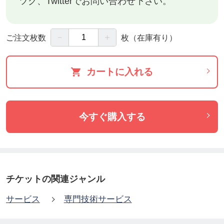
ツク、Twitterでお問い合わせ下さい。
●撮影前のお問い合わせはツクツクのメッセージ・LI
－
＋
ご注文枚数
枚
（在庫有り）
NEやTwitterのダイレクトメッセージ、お電話で受け
付けていますので24時間、お好きな時間に送れま
カートに入れる
す。(返信・対応は営業時間中のみ)
今すぐ購入する
《 ここで大切な大切な、おしらせ！！ 》
チケットの関連ジャンル
●スタジオミナヨでは、からかい防止の観点より｢お
サービス
専門技術サービス
すそわけマーケットプレイス ツクツク！！｣の無料
会員制度を取り入れております。