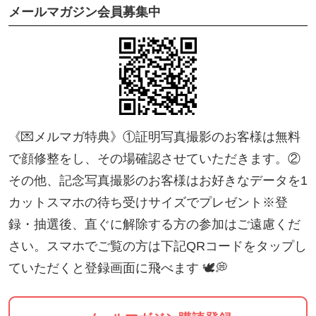
メールマガジン会員募集中
ンタン♪
(難しい場合はお電話や対面時でも対応してます！)
━୨୧━・━୨୧━・━୨୧━
《💌メルマガ特典》①証明写真撮影のお客様は無料
会員登録の流れ
で顔修整をし、その場確認させていただきます。②
━୨୧━・━୨୧━・━୨୧━
その他、記念写真撮影のお客様はお好きなデータを1
カットスマホの待ち受けサイズでプレゼント※登
1，今すぐ購入→新規登録もしくはログイン
録・抽選後、直ぐに解除する方の参加はご遠慮くだ
さい。スマホでご覧の方は下記QRコードをタップし
ていただくと登録画面に飛べます 🕊💭
2，ポイントを利用→100と入力後、適用→ご購入手
続き