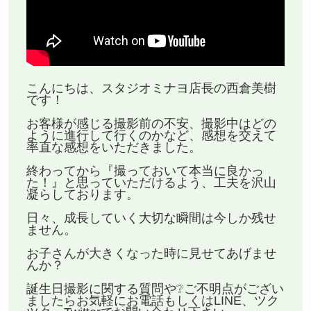
【 一例 】
・最短でいつ撮影ができるかな？
・家族やペットとも撮影できる？
こんにちは、スタジオミナヨ店長の西倉美樹
です！
・レンタル着物や小物はあるかな？
お客様が感じる撮影前の不安、撮影中はどの
・途中で泣いたら授乳可能かな？
ように進行して行くのかなど、感想を交えて
率直な感想をいただきました。
・費用？
終わってから『撮っておいて本当に良かっ
・納期は？ などなど。
た！』と思っていただけるよう、工夫を沢山
凝らしております。
日々、成長していく大切な瞬間は今しか残せ
ません。
━୨୧━・━୨୧━・━୨୧━・━୨୧━・━୨୧━
お子さんが大きくなった時に見せてあげませ
撮影・その他のサービスを受ける流れ
んか？
━୨୧━・━୨୧━・━୨୧━・━୨୧━・━୨୧━
誕生日撮影に関する質問や❔ご不明点がござい
ましたらお気軽にお電話もしくはLINE、ツク