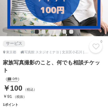
0
サービス

東京都
写真館 スタジオミナヨ | 文京区小石川 | 女性カメラマン
家族写真撮影のこと、何でも相談チケッ
ト
0件
￥100
（税込）
￥91
（税抜）
1ポイント