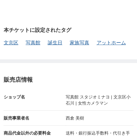
『ホームページを見て直感で決めました。』
本チケットに設定されたタグ
自分たちでは撮れない表情が多く、息子もご機嫌で
文京区
写真館
誕生日
家族写真
アットホーム
とても素敵な写真ばかり撮れました！満足・満足で
す、ありがとうございました。 ＝ 文京区 H様
＝
販売店情報
ショップ名
写真館 スタジオミナヨ | 文京区小
石川 | 女性カメラマン
━୨୧━・━୨୧━・━୨୧━
お問い合わせ＆ご予約
販売事業者名
西倉 美樹
━୨୧━・━୨୧━・━୨୧━
商品代金以外の必要料金
送料・銀行振込手数料・代引き手