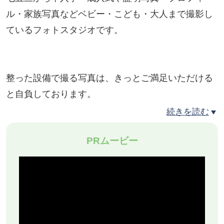
ル・家族写真などベビー・こども・大人まで撮影し
ているフォトスタジオです。
整った設備で撮る写真は、きっとご満足いただける
と自負しております。
続きを読む
━୨୧━・━୨୧━
PRムービー
サービス内容
━୨୧━・━୨୧━
まずはお気軽に『家族写真撮影のこと、何でも相談
チケット』を発注いただき、メッセージにて撮影内
容をご相談ください。