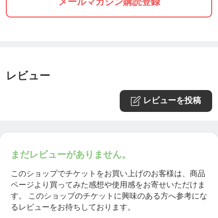
メールマガジン購読登録
3,『現地払い』を選択→『注文を確定』とお手続き
ください。
レビュー
レビューを投稿
☆登録有効期限はこのメッセージを送信後48時間以
内になります。
☆☆登録確認後、お電話もしくはLINEします。
まだレビューがありません。
このショップでチケットをお買い上げのお客様は、商品
━୨୧━・━୨୧━
ページより買ってみた感想や使用感をお寄せいただけま
す。
このショップのチケットに興味のある方へ参考にな
お客様の声
るレビューをお待ちしております。
━୨୧━・━୨୧━