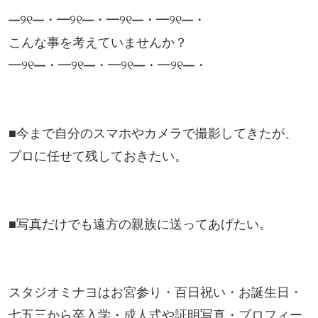
━୨୧━・━୨୧━・━୨୧━・━୨୧━・
こんな事を考えていませんか？
━୨୧━・━୨୧━・━୨୧━・━୨୧━・
■今まで自分のスマホやカメラで撮影してきたが、
プロに任せて残しておきたい。
■写真だけでも遠方の親族に送ってあげたい。
スタジオミナヨはお宮参り・百日祝い・お誕生日・
七五三から卒入学・成人式や証明写真・プロフィー