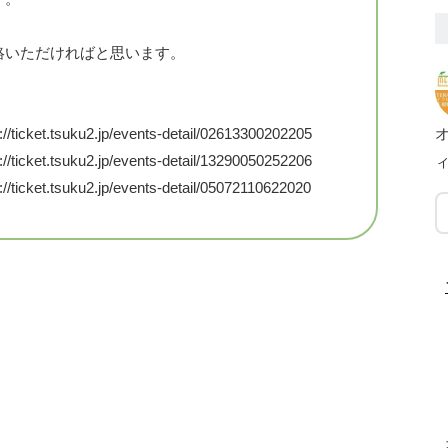
絡いただければと思います。
tsuku2.jp/events-detail/02613300202205
tsuku2.jp/events-detail/13290050252206
tsuku2.jp/events-detail/05072110622020