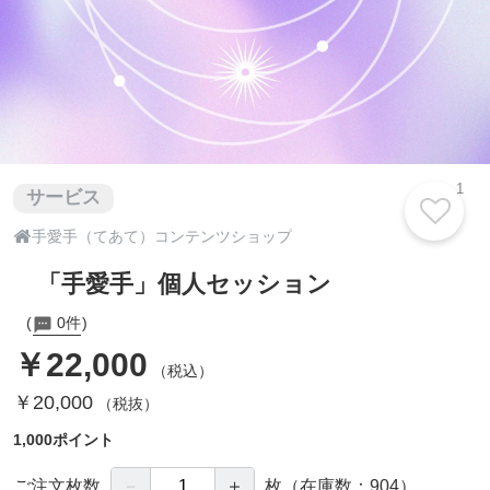
1
サービス

手愛手（てあて）コンテンツショップ
「手愛手」個人セッション
0件
￥22,000
（税込）
￥20,000
（税抜）
1,000ポイント
－
＋
ご注文枚数
枚
（在庫数：904）