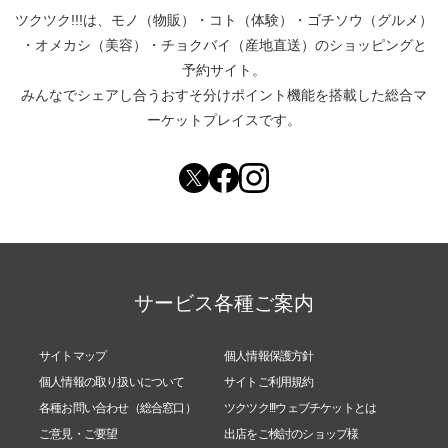
ツクツク!!!は、
モノ（物販）
・
コト（体験）
・
ゴチソウ（グルメ）
・
オメカシ（美容）
・
チョクバイ（産地直送）
のショッピングと
予約サイト。
みんなでシェアし合う
おすそ分けポイント機能
を搭載した総合マ
ーケットプレイスです。
サービス各種ご案内
サイトマップ
個人情報保護方針
個人情報の取り扱いについて
サイトご利用規約
各種お問い合わせ（総合窓口）
ツクツク!!!ウェブチケットとは
ご意見・ご要望
出店をご検討のショップ様