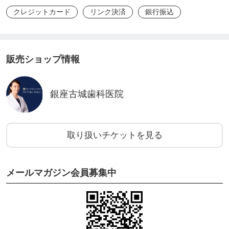
クレジットカード
リンク決済
銀行振込
【銀座古城歯科医院】
販売ショップ情報
〜アクセス〜
・銀座駅 A5 出口すぐ
銀座古城歯科医院
＊現在A5出口は閉鎖中。ご迷惑をおかけしますがA4
またはS3出口をご利用ください。
〒104-0061
取り扱いチケットを見る
東京都中央区銀座 5丁目 8-5 ニューギンザビル10
号館 4 階 A号
メールマガジン会員募集中
TEL: 03-6264-5363 / email:
ginza@kojodc.com
・診療日:火曜日〜土曜日
・休診日:日曜日、月曜日、祝日