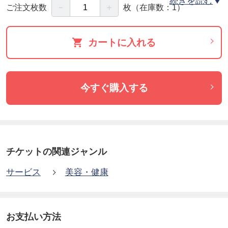
続きを読む
－
＋
ご注文枚数
枚
（在庫数：1）
慢性肺閉塞：慢性気管支炎の炎症反応抑制
アレルギー：炎症反応抑制、組織修復
カートに入れる
自己免疫疾患：免疫の過剰反応と炎症反応抑制
今すぐ購入する
熟練の看護師が丁寧に対応させていただきます。
点滴の所要時間は20分程度です。
細胞治療技術研究所との連携により良質な幹細胞培
養上清液を導入しています。安心して施術を受けて
チケットの関連ジャンル
ください。
サービス
美容・健康
お支払い方法