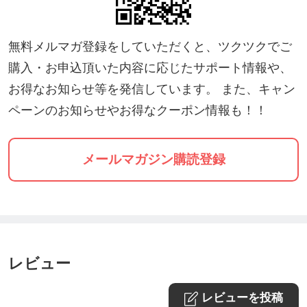
・診療時間:10時〜18時
..........................................................................
無料メルマガ登録をしていただくと、ツクツクでご
購入・お申込頂いた内容に応じたサポート情報や、
◆公式HP
お得なお知らせ等を発信しています。 また、キャン
https://www.kojodc.com
/
ペーンのお知らせやお得なクーポン情報も！！
◆Instagram
https://www.instagram.com/yukosensei_ginza
/
メールマガジン購読登録
レビュー
レビューを投稿