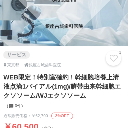
1
サービス

東京都
銀座古城歯科医院
WEB限定！特別室確約！幹細胞培養上清
液点滴1バイアル(1mg)/臍帯由来幹細胞エ
クソソーム/WJエクソソーム
0件
3%OFF
通常販売価格：
￥62,700
￥60,500