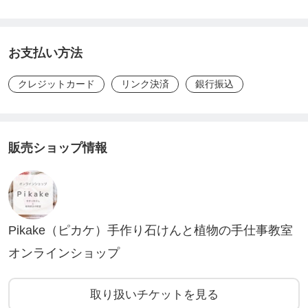
販売者本人が動画で商品、サービスのご紹介をして
くれます
・天然高濃度温泉水（おうちで温泉に入れます）
お支払い方法
・ガチ旨ナッツとカケナッツセット（燻製ナッツ）
クレジットカード
リンク決済
銀行振込
⚫︎ツクツクお得情報
よりツクツクでのお買い物を楽しんでもらうための
販売ショップ情報
お得情報をお届け！
[マルシェ参加方法]
1.リアルタイム配信
Pikake（ピカケ）手作り石けんと植物の手仕事教室
お支払いが確認できた方にzoomにて参加するための
オンラインショップ
リンクとパスワードを送ります。
URLをクリックしてパスワードを入力すれば、ご自
取り扱いチケットを見る