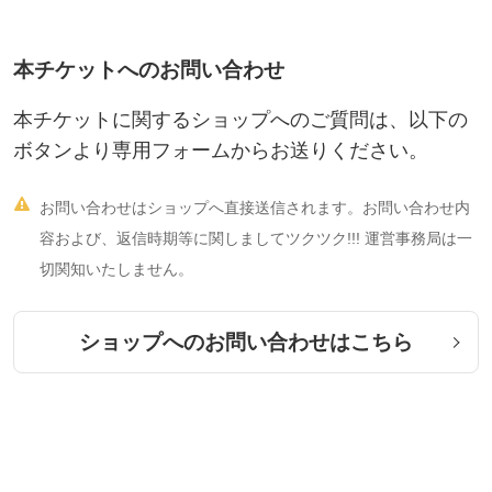
https://play.google.com/store/apps/details?id=us.zoo
m.videomeetings
本チケットへのお問い合わせ
zoom利用方法はこのようなサイトを参照して事前に
本チケットに関するショップへのご質問は、以下の
確認しておいてくださいね
ボタンより専用フォームからお送りください。
https://www.remotework-labo.jp/2018/01/zoom_begin

お問い合わせはショップへ直接送信されます。お問い合わせ内
ner
/
容および、返信時期等に関しましてツクツク!!! 運営事務局は一
切関知いたしません。
zoomと言うネット会議システムを使って気軽に参加
することができます。
ショップへのお問い合わせはこちら
zoomではご自分の顔を出さずにテレビショッピング
のように参加できますから、ノーメイクでも気にせ
ずに〜