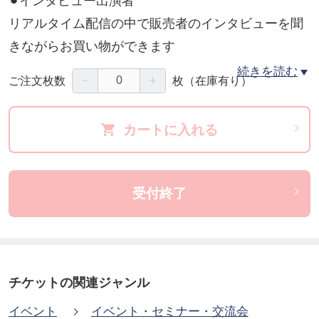
⚫︎インタビュー出演者
リアルタイム配信の中で販売者のインタビューを聞
きながらお買い物ができます
・鎌倉で新年運気アップと開運ツアー
続きを読む
－
＋
ご注文枚数
枚
（在庫有り）
・ATR PLUS GEL（口腔ジェル）
・ビューティーライザーセルフラインケア（美顔
カートに入れる
器）3週間体験プログラム
・自然栽培健康食材セット（ムクナ豆、ピィパー
ズ、さつまいも、かぼちゃ）
受付終了
・お家でほっこり年越しお楽しみセット（ソイヌー
ドル、玄米麺、根昆布醤油、米粉クッキー、自家焙
煎珈琲）
チケットの関連ジャンル
⚫︎動画出演者
イベント
イベント・セミナー・交流会