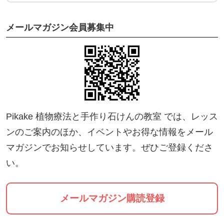
宅などネット環境のあるところならどこでも参加す
ることができます。
メールマガジン会員募集中
お得なお買い物情報をご提供しますので、数量限定
商品などは配信中に売切れになる可能性がありま
す。タブレットやPCで視聴し、携帯で購入できるよ
うにご準備いただくと便利です。
2.録画配信
Pikake 植物療法と手作り石けんの教室 では、レッス
リアルタイム配信終了後、録画配信用のURLがメー
ンのご案内のほか、イベントやお得な情報をメール
ルで届きます。マルシェ出品リストも合わせて届き
マガジンでお知らせしています。ぜひご登録くださ
ますので、録画配信を視聴しながら、期限内にお得
い。
なショッピングをお楽しみください。
メールマガジン購読登録
[注意事項]