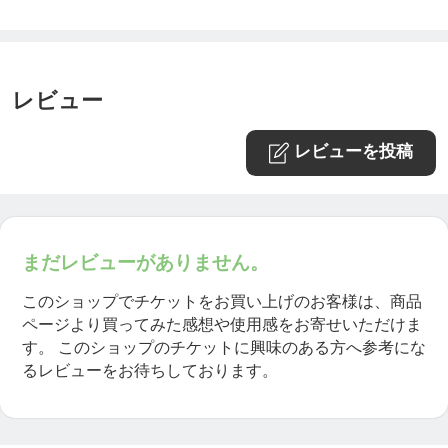
・マルシェに出品している商品URLを、マルシェ参
加チケットをお持ちでない方への拡散はご遠慮くだ
さい。
・期間限定の販売です。期間内にお得な条件でお買
レビュー
い物をお楽しみください。数量限定品については売
レビューを投稿
り切れることもありますのでお早めに♪
※※注意※※
まだレビューがありません。
スマホやタブレットでご参加の方は、事前に無料の
このショップでチケットをお買い上げのお客様は、商品
アプリをダウンロードしておく必要があります。
ページより買ってみた感想や使用感をお寄せいただけま
す。
このショップのチケットに興味のある方へ参考にな
App Store
るレビューをお待ちしております。
https://apps.apple.com/us/app/id546505307
Google Play