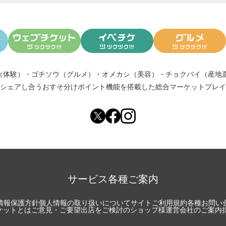
（体験）
・
ゴチソウ（グルメ）
・
オメカシ（美容）
・
チョクバイ（産地
シェアし合う
おすそ分けポイント機能
を搭載した総合マーケットプレイ
サービス各種ご案内
情報保護方針
個人情報の取り扱いについて
サイトご利用規約
各種お問い
チケットとは
ご意見・ご要望
出店をご検討のショップ様
運営会社のご案内