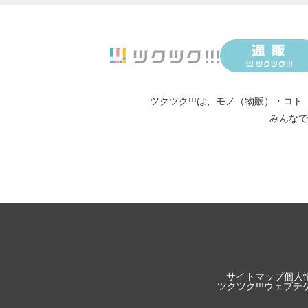
ツクツク!!!は、
モノ（物販）
・
コト
みんなで
サイトマップ
個人
ツクツク!!!ウェブ