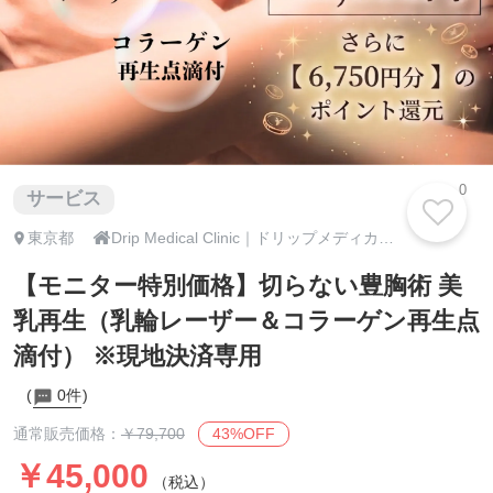
0
サービス

東京都
Drip Medical Clinic｜ドリップメディカルクリニック浜松町院
【モニター特別価格】切らない豊胸術 美
乳再生（乳輪レーザー＆コラーゲン再生点
滴付） ※現地決済専用
0件
43%OFF
通常販売価格：
￥79,700
￥45,000
（税込）