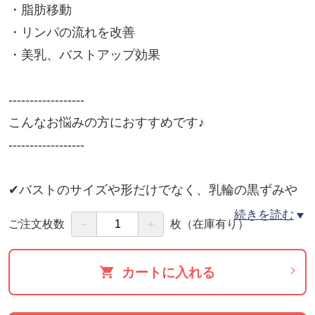
・脂肪移動
・リンパの流れを改善
・美乳、バストアップ効果
------------------
こんなお悩みの方におすすめです♪
------------------
✔︎バストのサイズや形だけでなく、乳輪の黒ずみや
くすみも同時に綺麗にしたい
続きを読む
－
＋
ご注文枚数
枚
（在庫有り）
✔︎外側からのケアだけでなく、コラーゲン点滴で体
の内側からも爆発的なハリ感を与えたい
カートに入れる
✔︎年齢とともにデコルテやバスト全体のエイジング
サインが気になってきた