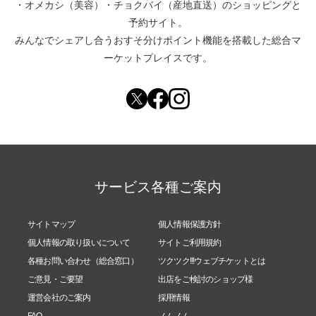
・
オメカシ（美容）
・
チョクバイ（産地直送）
のショッピングと
予約サイト。
みんなでシェアし合う
おすそ分けポイント機能
を搭載した総合マ
ーケットプレイスです。
サービス各種ご案内
サイトマップ
個人情報保護方針
個人情報の取り扱いについて
サイトご利用規約
各種お問い合わせ（総合窓口）
ツクツク!!!ウェブチケットとは
ご意見・ご要望
出店をご検討のショップ様
運営会社のご案内
採用情報
FAQ
ノムノム