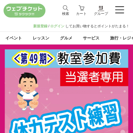
検索
カート
グループ
新規登録
/
ログイン
してお買い物するとポイントがたまる！
イベント
レッスン
グルメ
サービス
旅行・レジ