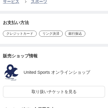
サービス
スポーツ
【参加費】
4,500円（税込）全5回
お支払い方法
【持ち物】
クレジットカード
リンク決済
銀行振込
運動しやすい服装、屋外シューズ、飲み物（水分補
給）、タオルなど
販売ショップ情報
【備考】
教室に関する詳細なご説明、諸注意事項に関して
United Sports オンラインショップ
は、
https://kitakarasuyama-sp.jp/lesson-season49
/
（北烏山体育室ホームページ）にございます「北烏
山スポーツ教室参加について」をご覧ください。
取り扱いチケットを見る