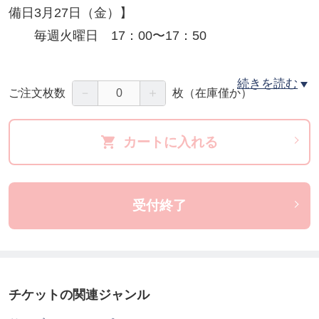
備日3月27日（金）】
毎週火曜日 17：00〜17：50
【会場】
続きを読む
－
＋
ご注文枚数
枚
（在庫僅か）
北烏山地区体育室 運動広場
https://www.kitakarasuyama-sp.jp/access/#outdoorfie
カートに入れる
ld2
【対象】
受付終了
①：小学生
②：小学生
③：小学生
④：小学生
チケットの関連ジャンル