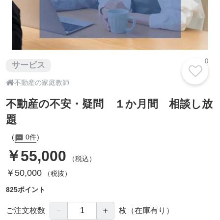
0
サービス

不動産の家庭教師
不動産の不安・疑問 １か月間 相談し放
題
0件
￥55,000
（税込）
￥50,000
（税抜）
825ポイント
－
＋
ご注文枚数
枚
（在庫有り）