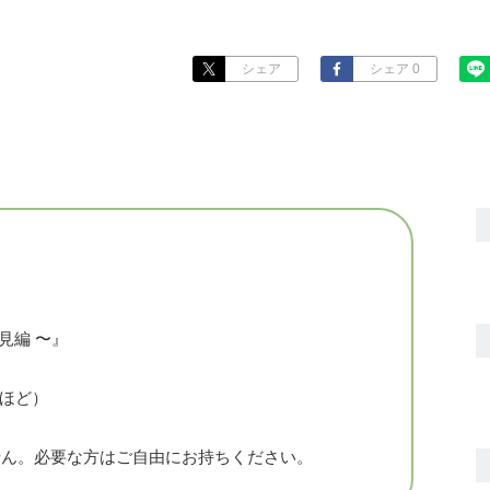
シェア
シェア 0
見編 〜』
半ほど）
ません。必要な方はご自由にお持ちください。