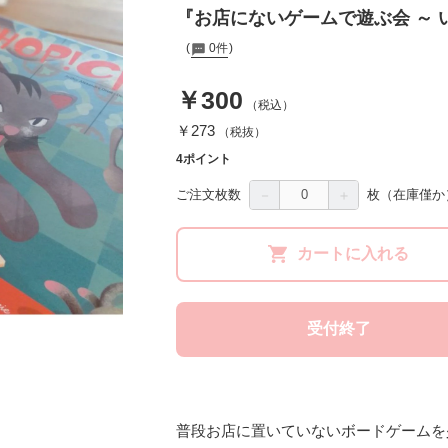
『お店にないゲームで遊ぶ会 ～ 
0件
￥300
（税込）
￥273
（税抜）
4ポイント
－
＋
ご注文枚数
枚
（在庫僅か
カートに入れる
受付終了
普段お店に置いていないボードゲームを