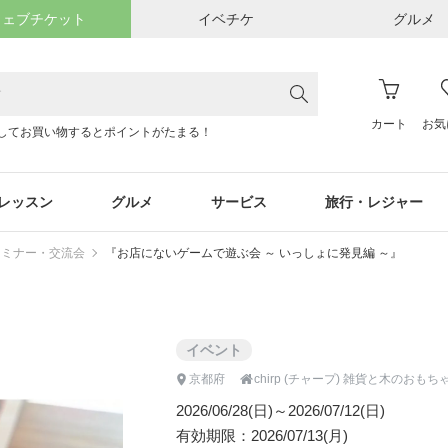
ウェブチケット
イベチケ
グルメ
カート
お気
してお買い物するとポイントがたまる！
レッスン
グルメ
サービス
旅行・レジャー
セミナー・交流会
『お店にないゲームで遊ぶ会 ～ いっしょに発見編 ～』
イベント

京都府
chirp (チャープ) 雑貨と木のおも
2026/06/28(日)～2026/07/12(日)
有効期限：2026/07/13(月)