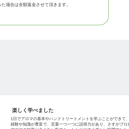
。
った場合は全額返金させて頂きます。
なった場合は、日程変更のご相談をさせて頂く場
った場合は全額返金させて頂きます。
楽しく学べました
1日でアロマの基本やハンドトリートメントを学ぶことができて
経験や知識が豊富で、言葉一つ一つに説得力があり、さすがプロ