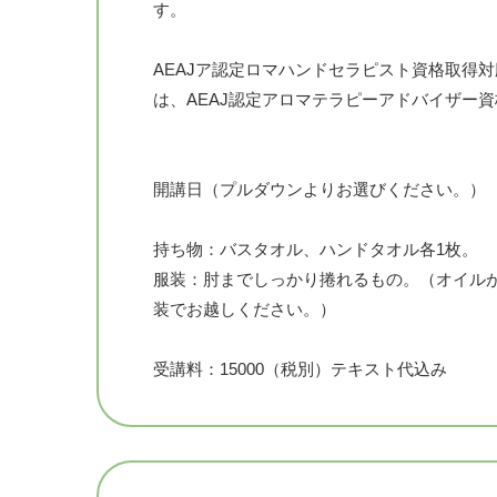
す。
AEAJア認定ロマハンドセラピスト資格取得対
は、AEAJ認定アロマテラピーアドバイザー
開講日（プルダウンよりお選びください。）
持ち物：バスタオル、ハンドタオル各1枚。
服装：肘までしっかり捲れるもの。（オイル
装でお越しください。）
受講料：15000（税別）テキスト代込み
カリキュラム
午前：座学2時間 午後：実技2時間 合計4時