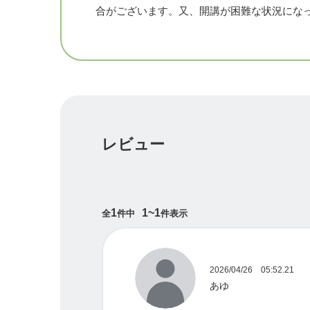
降の返金は致しかねますのでご了承ください
合がございます。又、開講が困難な状況にな
＊講師の都合によりやむお得ず開講できなく
合がございます。又、開講が困難な状況にな
レビュー
1
1~1
全
件中
件表示
2026/04/26 05:52.21
あゆ