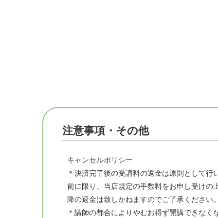
触れるケアは温もりと安心感が伝わります。
アロマの香りで双方が癒され、心が通うひと
大切な人への癒しのプレゼント。ぜひお役立
当教室で扱うハーブや精油は厳選しています。
オーガニックの精油を主に使用。当教室でも
穫、乾燥まで行い、講座の教材に使用してお
注意事項・その他
アロマとハーブの薬箱カモミールは、自身の
自然と繋がるホリスティックな自然療法実践
キャンセルポリシー
＊決済完了後の受講料の返金は原則として行
キャンセルポリシー
前に限り、当店規定の手数料をお申し受けの
＊決済完了後の受講料の返金は原則として行
降の返金は致しかねますのでご了承ください
前に限り、当店規定の手数料をお申し受けの
＊講師の都合によりやむお得ず開講できなく