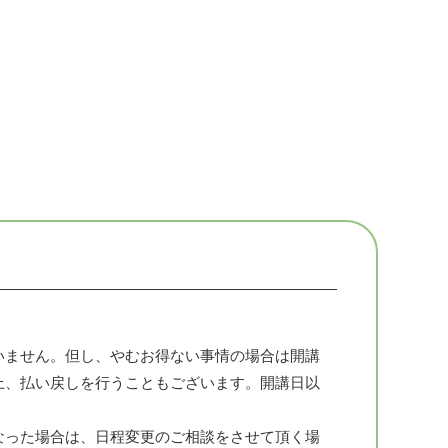
時となります。
てくださいませ。
有機JAS認定の北海道産ハーブや
無農薬、化学肥料不使用のハーブを自家栽培、収
ります。
各ライフステージにおいて植物療法を取り入れ、
しています。
いません。但し、やむお得ない事情の場合は開講
上、払い戻しを行うこともございます。開講日以
いません。但し、やむお得ない事情の場合は開講
。
上、払い戻しを行うこともございます。開講日以
なった場合は、日程変更のご相談をさせて頂く場