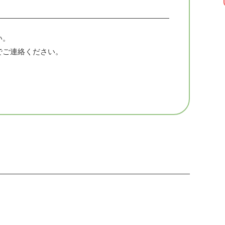
こちら↓
い。
202303
でご連絡ください。
 かんな
、アロマセラピスト
ブ基本データ修了
、メンタルケアとハンドマッサージにアロマを取り
014年に教室を開講し現在に至ります。