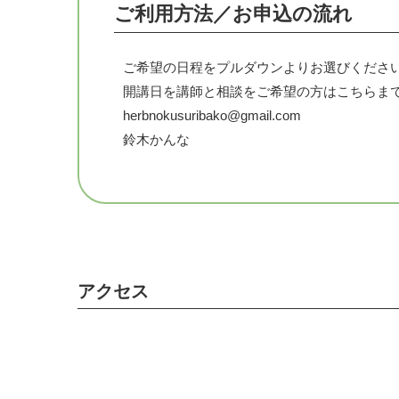
ご利用方法／お申込の流れ
2日に分けてご受講も可能です。
フットトリートメントも合わせて学びたい方は
ご希望の日程をプルダウンよりお選びくださ
https://ticket.tsuku2.jp/events-detail/03210175
開講日を講師と相談をご希望の方はこちらま
herbnokusuribako@gmail.com
鈴木かんな
講師 フィトセラピスト（植物療法士）鈴木
AEAJ認定アロマテラピーインストラクター
JAMHA認定シニアハーバルセラピスト
2017年 南仏ハーブ伝統療法を学ぶ旅に参加
2020年 グリーンフラスコ 100種類のハー
アクセス
2011年、父が脳梗塞で倒れ半身麻痺になり
入れたのが植物療法との出会いでした。
以後アロマテラピーとハーブの学びを深め、2