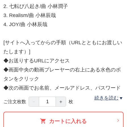
2. 七転び八起き/曲 小林潤子
3. Realism/曲 小林辰哉
4. JOY/曲 小林辰哉
[サイトへ入ってからの手順（URLとともにお渡しい
たします）]
◆お送りするURLにアクセス
◆画面中央の動画プレーヤーの右上にある水色のボ
タンをクリック
◆次の画面でお名前、メールアドレス、パスワード
を入力してVimeoに登録（ニックネーム可）
続きを読む
－
＋
ご注文枚数
枚
◆登録完了後に出てくるお支払い情報画面で「プロ
モーションコードを適用」をクリック
カートに入れる
◆プロモーションコードの欄にお送りしたプロモー