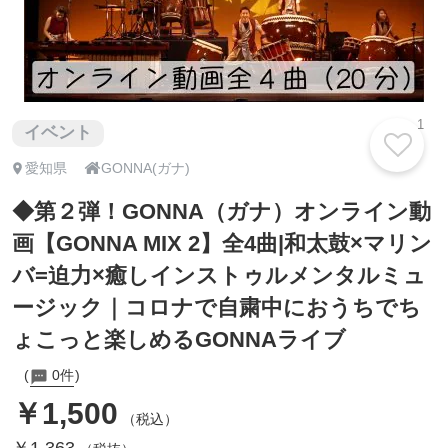
1
イベント

愛知県
GONNA(ガナ)
◆第２弾！GONNA（ガナ）オンライン動
画【GONNA MIX 2】全4曲|和太鼓×マリン
バ=迫力×癒しインストゥルメンタルミュ
ージック｜コロナで自粛中におうちでち
ょこっと楽しめるGONNAライブ
0件
￥1,500
（税込）
￥1,363