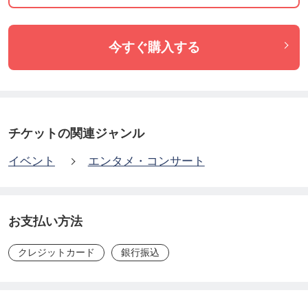
ションコードを入力
◆購入ボタンをクリックで完了です。
今すぐ購入する
◆購入後「今すぐ再生」クリックでそのままご鑑賞
いただけます。「ダウンロード」ボタンクリックで
お手持ちのパソコンやスマートフォンにダウンロー
ド可能です。
チケットの関連ジャンル
イベント
エンタメ・コンサート
【MIX 1】は「これからなGONNA」を収録→
https://
ticket.tsuku2.jp/eventsDetail.php?ecd=12101234920
204
お支払い方法
[はじまりの唄/Jumping!!/Realize/from one step]
クレジットカード
銀行振込
【MIX 3】は「じっくり聴きたいGONNA」を収録→
https://ticket.tsuku2.jp/eventsDetail.php?ecd=228512