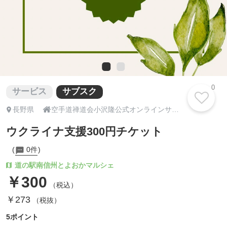
0
サービス
サブスク

長野県
空手道禅道会小沢隆公式オンラインサロン｜ウクライナ支援｜一般社団法人グリーンリーフ
ウクライナ支援300円チケット
0件
道の駅南信州とよおかマルシェ
￥300
（税込）
￥273
（税抜）
5ポイント