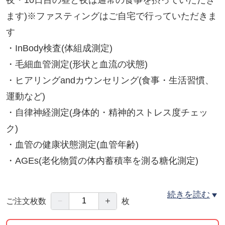
ます)※ファスティングはご自宅で行っていただきま
す
・InBody検査(体組成測定)
・毛細血管測定(形状と血流の状態)
・ヒアリングandカウンセリング(食事・生活習慣、
運動など)
・自律神経測定(身体的・精神的ストレス度チェッ
ク)
・血管の健康状態測定(血管年齢)
・AGEs(老化物質の体内蓄積率を測る糖化測定)
◎開始前の検査＆カウンセリング+終了後の検査＆
続きを読む
－
＋
ご注文枚数
枚
カウンセリング
◎ファスティング中：LINEでのコミュニケーション