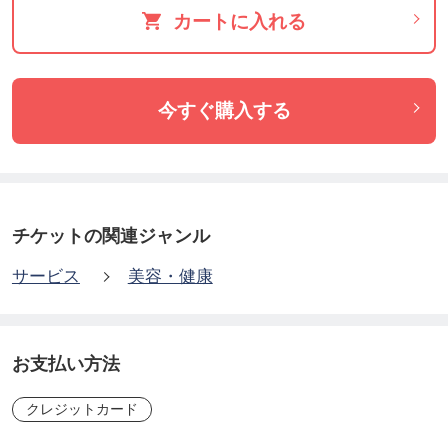
カートに入れる
(何回でも)＆Zoomでのコミュニケーション(希望され
る方30分2回)
◎期間：10日間
今すぐ購入する
◾️腸活(ファスティング)10日間プログラムを受講する
と、こんな効果が期待できます！
・血流が良くなる。
チケットの関連ジャンル
・体調が良くなり、頭がスッキリする。
サービス
美容・健康
・便秘が解消される。
・お腹スッキリ！
・お肌のトラブルが減少し、肌がきれいになる。
お支払い方法
クレジットカード
これらの効果から、身体が痩せ体質になっていきま
す！