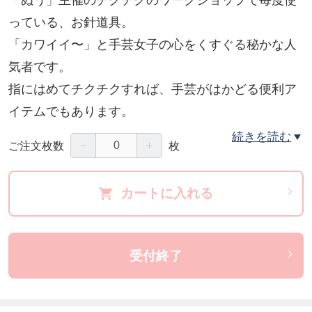
「ぬう」主催のチクチクのワークショップで毎度使
っている、お針道具。
「カワイイ〜」と手芸女子の心をくすぐる秘かな人
気者です。
指にはめてチクチクすれば、手芸がはかどる便利ア
イテムでもあります。
そんな、ピーナッツ指ピンクッションを手作りしま
続きを読む
－
＋
ご注文枚数
枚
す。
刺繍糸でチクチク、模様とお顔を付けてピーナッツ
カートに入れる
な愛嬌を。
裏とヒモは、なんと本革！
ちょこっとレザークラフトにも挑戦！！
受付終了
革をあてると、出来上がりの特別感は格別です。
マスコット制作＆刺繍＆レザークラフト。