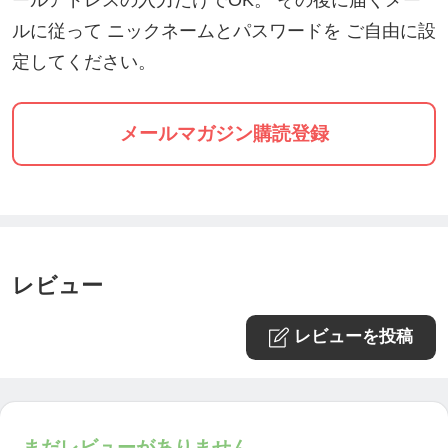
ールアドレスの入力だけでOK。 その後に届くメー
【場所】オーガニック広場ひふみ
ルに従って ニックネームとパスワードを ご自由に設
【住所】古賀市天神1-2-3（JR古賀駅西口すぐ）
定してください。
【申し込み】ウェブチケット↓
https://ticket.tsuku2.jp/eventsDetail.php?ecd=312037
15200501
メールマガジン購読登録
前回開催日
【日時】2021年5月２９日（土）11時−15時
レビュー
レビューを投稿
福岡のオーガニックショップコラボレーション
〜福岡でオーガニックに出会う〜
まだレビューがありません。