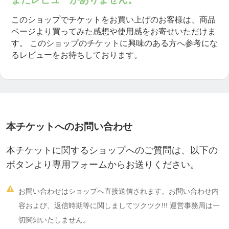
https://tsuku2.jp/123
このショップでチケットをお買い上げのお客様は、商品
ページより買ってみた感想や使用感をお寄せいただけま
す。
このショップのチケットに興味のある方へ参考にな
／
るレビューをお待ちしております。
ひふみの応援団になりませんか？
詳しくはこちら↓
https://ticket.tsuku2.jp/eventsDetail.php?ecd=320065
10230721
本チケットへのお問い合わせ
＼
本チケットに関するショップへのご質問は、以下の
ボタンより専用フォームからお送りください。

お問い合わせはショップへ直接送信されます。お問い合わせ内
容および、返信時期等に関しましてツクツク!!! 運営事務局は一
切関知いたしません。