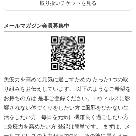
使用する落花生は、「のんびりファーム」ささやん
取り扱いチケットを見る
の、自然栽培落花生＆ピーナッツバターです。
旬菜をシンプルながら繊細に多彩に料理するふみご
メールマガジン会員募集中
はん。
多彩な味覚と食感が弾ける幸せを一緒に頂きますし
ましょう。
今回のふみごはんは、ピーナッツ味噌が熟成したの
で、夏の縁日風に。
〇担当：ふみごはん 古田芙美
免疫力を高めて元気に過ごすための たった1つの取
instagram
り組みをお伝えしています。 以下のようなご希望を
https://www.instagram.com/tewassa.f.f
/
お持ちの方は 是非ご登録ください。 □ウィルスに影
響されない体づくりをしたい方 □風邪をひかない生
【日時】2021年8月２９日（日）11時−15時
活をしたい方 □毎日を元気に機嫌良く過ごしたい方
【参加費】3000円（材料費＆ランチ込み）
□免疫力を高めたい方 登録は簡単です。 まずは、メ