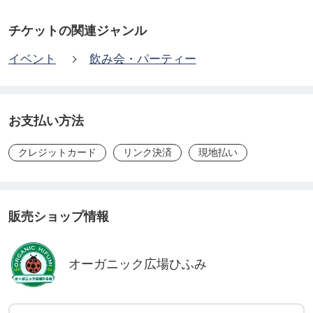
いろんな手芸手法を一度で一気に愉しみましょう。
どんな「マイピーナッツ指ピンクッション」が出来
チケットの関連ジャンル
るかな？
イベント
飲み会・パーティー
おうち手芸時間がたのしくなるアイテムを、集って
ワイワイチクチク手作りしましょう。
〇担当：ぬう 原田悦子
お支払い方法
FB
クレジットカード
リンク決済
現地払い
https://www.facebook.com/robadayori
instagram
https://www.instagram.com/nu_etsuko
/
販売ショップ情報
オーガニック広場ひふみ
【ナッツなランチ】
ピーナツテイストのふみごはん。