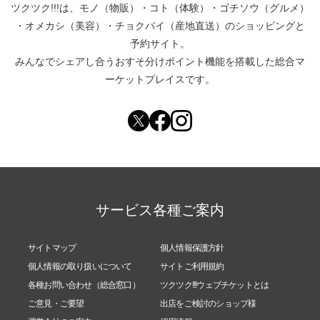
ツクツク!!!は、
モノ（物販）
・
コト（体験）
・
ゴチソウ（グルメ）
・
オメカシ（美容）
・
チョクバイ（産地直送）
のショッピングと
予約サイト。
みんなでシェアし合う
おすそ分けポイント機能
を搭載した総合マ
ーケットプレイスです。
サービス各種ご案内
サイトマップ
個人情報保護方針
個人情報の取り扱いについて
サイトご利用規約
各種お問い合わせ（総合窓口）
ツクツク!!!ウェブチケットとは
ご意見・ご要望
出店をご検討のショップ様