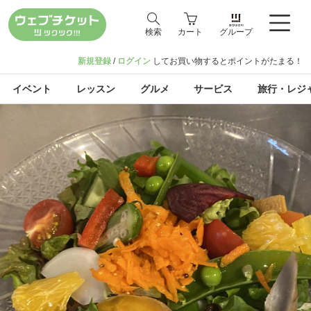
検索
カート
グループ
新規登録
/
ログイン
してお買い物するとポイントがたまる！
イベント
レッスン
グルメ
サービス
旅行・レジ