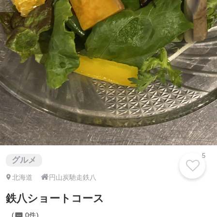
5
グルメ

北海道
円山炭馳走鉄八
鉄八ショートコース
0件