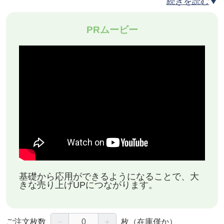
続きを読む
もなります。
PRムービー
ルームエアコン設置(実技)・・・実際の機器を使用
して設置の講習会を行い一連の作業フローを体験し
ます。実際に見て、触れて、作業することで体で覚
えます。
電気工事について・・・エアコン工事に関する基本
的な、電気工事の知識を伝えることで、安全に作業
をする事が出来ます。
基礎から応用ができるようになることで、大
きな売り上げUPにつながります。
見積、請求方法・・・実際にお客様からお問い合わ
せをいただいた時に、受注につなげるためのノウハ
－
＋
ご注文枚数
枚
（在庫僅か）
ウや集金迄の流れをお伝えします。