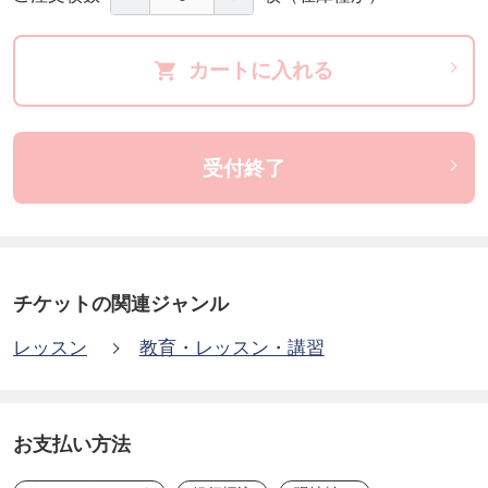
業務提携・・・DIYレベルではなく、本気で独立開
カートに入れる
業しようという方には、弊社の協力業者様として登
録していただき今後の仕事の受注のお手伝いをしま
受付終了
す。
そのほか、実際に受注・作業・完了・請求（集金）
までの一連の流れを体験することで、不明なこと、
チケットの関連ジャンル
不安なことを取り払い、自信を持ってお客様に、サ
ービスを提供する事が出来ます。
レッスン
教育・レッスン・講習
当日は、動きやすい服装（汚れてもいい作業着な
ど）と作業手袋、安全靴などをご用意ください。
お支払い方法
【運営からひとこと】