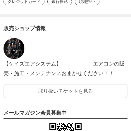
クレジットカード
銀行振込
現地払い
弊社は、空調工事を生業として２５年の経験があ
り、今まで、職人も数多く育て、さらにはその職人
たちの独立起業を支援してまいりました。
販売ショップ情報
しかしながら、このエアコン設置という業界には、
明確な国家資格(コンセントを施工する場合は２種電
気工事士が必要）やマニュアルなどがなく、独自の
【ケイズエアシステム】 エアコンの販
技術を実際の仕事をしながら継承するという、「見
売・施工・メンテナンスおまかせください！！
て盗め」文化で続いてきています。
逆に言えば、作業の内容がわかって技術を身に着け
取り扱いチケットを見る
てしまえば（電気工事が無ければ）、だれでも、仕
事として運用が可能という事です。
ではなぜ、ライバル会社を増やすような、講習を開
メールマガジン会員募集中
催するのか？
当然この講習は、社内でも活用するものです。それ