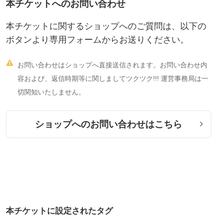
本チケットへのお問い合わせ
す！！
本チケットに関するショップへのご質問は、以下の
都内でも、ルームエアコン専門で施工している業者
ボタンより専用フォームからお送りください。
を数社紹介可能です。
また、量販店のエアコン工事を請け負っている会社

お問い合わせはショップへ直接送信されます。お問い合わせ内
も数社紹介可能。
容および、返信時期等に関しましてツクツク!!! 運営事務局は一
独立時に、コネクションを活用し、繁忙期・閑散期
切関知いたしません。
のリスクを回避することが可能です。
ショップへのお問い合わせはこちら
本チケットに設定されたタグ