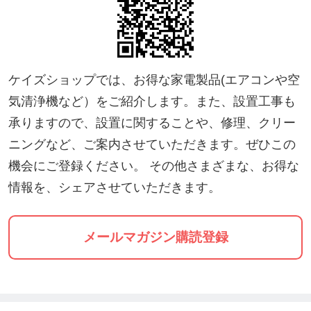
を対外的に提供する理由は、多くの人に、この時代
を乗り切ってもらいたいという理由です。
コロナ過の影響で、仕事が激減したり、売り上げが
ケイズショップでは、お得な家電製品(エアコンや空
激減する方が多くいると思います。
気清浄機など）をご紹介します。また、設置工事も
しかし、逆に、家にいることが多くなれば、エアコ
承りますので、設置に関することや、修理、クリー
ンの需要は増え、これからも、職人は不足します。
ニングなど、ご案内させていただきます。ぜひこの
夏だけのスポットの取り付け工事で、家計の手助け
機会にご登録ください。 その他さまざまな、お得な
をすることも可能ですし、本業として、ルームエア
情報を、シェアさせていただきます。
コンの設置工事だけでなく、業務用エアコンの設
置、メンテナンスなど技術を習得すれば、１年を通
メールマガジン購読登録
して仕事を創り出すことは可能です。
この講習は、「仕事を提供する」「売り上げを保証
する」というものではありませんが、それらを支援
するために開催いたします。「仕事を創り出す」