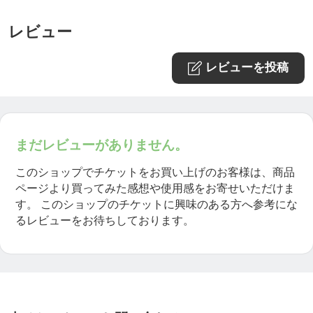
「売り上げを創り出す」のは、あなた次第ですが、
レビュー
弊社は全力でサポートいたします。
レビューを投稿
現在の講習メニュー
・ルームエアコン設置 基礎編
・パッケージエアコン基礎講習
まだレビューがありません。
・見積作成講習
このショップでチケットをお買い上げのお客様は、商品
・ガス回収実技講習
ページより買ってみた感想や使用感をお寄せいただけま
・ガス溶接器にてロウ付け実技講習
す。
このショップのチケットに興味のある方へ参考にな
るレビューをお待ちしております。
今後もメニューを増やしていきますので、どうぞお
気軽に問い合わせください。
また、修了後業務提携にて、仕事の紹介可能で