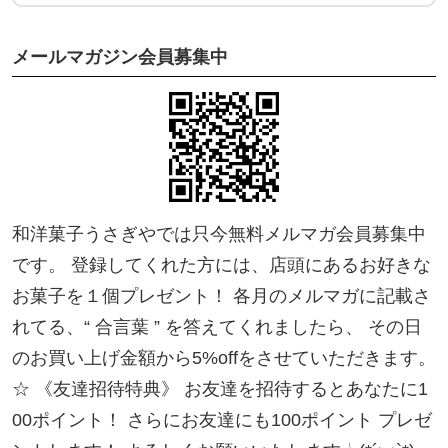
チョコ生クリーム 6,800円
https://ticket.tsuku2.jp/events-detail/2225020141303
メールマガジン会員募集中
0
◾️サイズ：8号（24cm）
チョコ生クリーム 10,000円
https://ticket.tsuku2.jp/events-detail/2500309141502
2
和洋菓子うさぎやでは只今無料メルマガ会員募集中
です。 登録してくれた方には、店頭にあるお好きな
◾️ハイデルベルク：5,000円
お菓子を１個プレゼント！ 各月のメルマガに記載さ
https://ticket.tsuku2.jp/events-detail/4010022002812
れてる、“ 合言葉 ” を答えてくれましたら、 その日
3
のお買い上げ金額から5%offをさせていただきます。
☆･*:.｡. .｡.:*･☆ﾟ･*:.｡. .｡.:*･☆ﾟ･*:.｡. .｡.:*･☆ﾟ･*:.｡. .｡.:
☆ 《友達招待特典》 お友達を招待するとあなたに1
00ポイント！ さらにお友達にも100ポイント プレゼ
*･☆