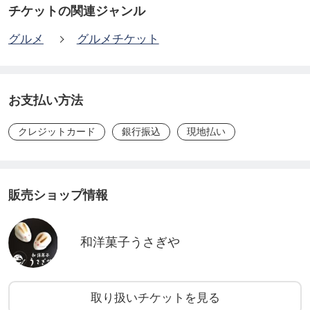
https://ticket.tsuku2.jp/events-detail/0400052301521
チケットの関連ジャンル
2
グルメ
グルメチケット
◾️サイズ：６号（18cm）
生クリーム 4,700円
お支払い方法
https://ticket.tsuku2.jp/events-detail/42251100408203
クレジットカード
銀行振込
現地払い
チョコ生クリーム 5,100円
https://ticket.tsuku2.jp/events-detail/1052750250205
3
販売ショップ情報
◾️サイズ：7号（21cm）
和洋菓子うさぎや
生クリーム 6,300円
https://ticket.tsuku2.jp/events-detail/3100202005022
0
取り扱いチケットを見る