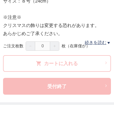
サイズ：８号（24cm）
※注意※
クリスマスの飾りは変更する恐れがあります。
あらかじめご了承ください。
続きを読む
－
＋
ご注文枚数
枚
（在庫僅か）
☆･*:.｡. .｡.:*･☆ﾟ･*:.｡. .｡.:*･☆ﾟ･*:.｡. .｡.:*･☆ﾟ･*:.｡. .｡.:
*･☆
カートに入れる
《その他のクリスマスケーキ》
◾️サイズ：５号（15cm）
受付終了
生クリーム 3,700円
https://ticket.tsuku2.jp/events-detail/22202001230114
チョコ生クリーム 4,100円