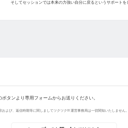
そしてセッションでは本来の力強い自分に戻るというサポートを
セッションを受けた前と後で、人が変わるレベルだと感じていま
意識が変わったという事でしょうが、荒れたマインドは平穏を取
必要があるように感じる
になります。
ンスをとっていきたい
スピリチュアルを知っても知らなくても、何かに悩んでも悩ん
自分の感情がわからない
す。
ど何か物足りない、
きたい
も特に変わらず、行き詰まっている、諦めている
るヒーリングサロンです
のボタンより専用フォームからお送りください。
も、どんな方にも
れの方が本来の自分自身の一番快適な場所に戻る
および、返信時期等に関しましてツクツク!!! 運営事務局は一切関知いたしません