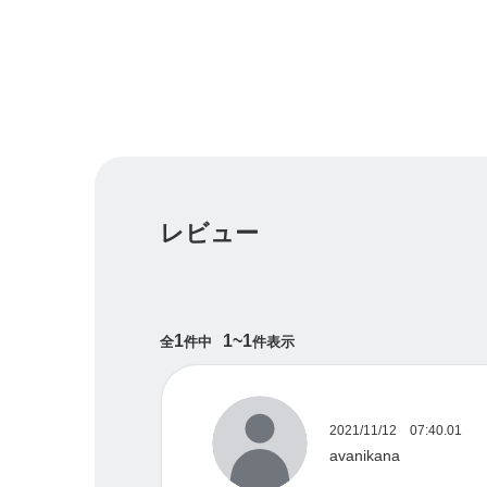
何をするか、から、どう在るか、へ
このヒーリングサロンは愛を学び体験するた
そして本来の自分の素晴らしさに気付いてい
ヒーリングを通して、愛に気づくお手伝い
ティーチングを通して、愛に戻るサポート
そして自分自身の愛を思い出すガイドをさせ
レビュー
私たちには無限の可能性がある
真実の自分への旅を続けている皆様に
1
1~1
全
件中
件表示
自分を大切にしようと思い始めた皆様に
何かを越えていこう、変わろうとしているす
すべての創造の源であるソースの愛と光の中
2021/11/12 07:40.01
高次の無条件の愛のティーチング＆ヒーリン
avanikana