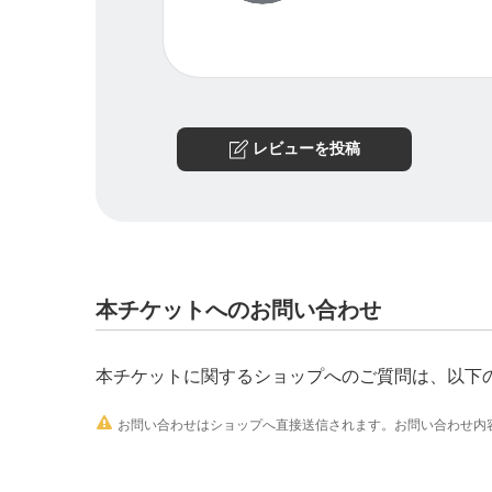
✳︎人生をもっと充実させ、楽しみたい
✳︎なにかを変えていきたい、漠然とでもその
✳︎人間関係など（家族、友人、仕事）のバラ
✳︎自分の感情に振り回され疲れる、または、
✳︎スピリチュアルな色々を学んだりしたけれ
レビューを投稿
真実を探求したい、可能性をもっと開いてい
✳︎宇宙やソース、愛と光に関心がある
✳︎ヒーリングやカウンセリングなどを受けて
✳︎健康や幸せ、自由な人生を望んでいる
✳︎自分を活かしていきたいと思う
本チケットへのお問い合わせ
日常のひとコマとして気軽に通っていただけ
本チケットに関するショップへのご質問は、以下
なんの知識がなくても、沢山の知識があって
アンタレスの提供することはひとつ、それぞ

お問い合わせはショップへ直接送信されます。お問い合わせ内容
サポートです。
お気軽にお問い合わせください