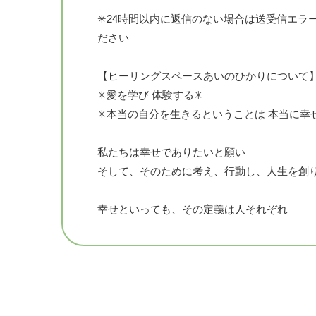
✳︎24時間以内に返信のない場合は送受信エ
ださい
【ヒーリングスペースあいのひかりについて】
✳︎愛を学び 体験する✳︎
✳︎本当の自分を生きるということは 本当に幸
私たちは幸せでありたいと願い
そして、そのために考え、行動し、人生を創
幸せといっても、その定義は人それぞれ
でも、一時的な幸せではなく
物や環境や状況によるものではなく​
もっと普遍的な幸せがあることを、私たちは
何もなくても幸せを感じることのできる自分