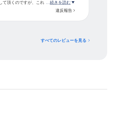
して頂くのですが、これが本当に凄い。
続きを読む
す。
違反報告
り戻し、心も身体もとても穏やかな感覚
でなくても、全ての人にお勧めしたいで
すべてのレビューを見る
。