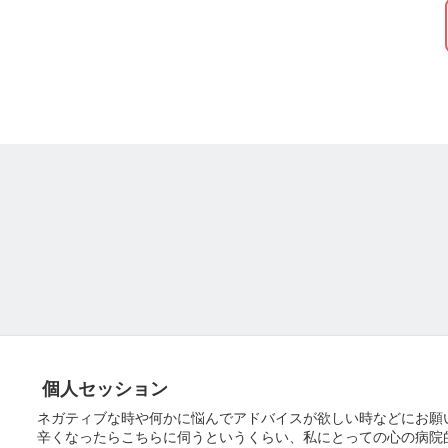
めの
くための場所です
ていただきます
べての皆様に
個人セッション
で
グを提供させていただきます
ネガティブな時や何かに悩んでアドバイスが欲しい時などにお願
辛くなったらこちらに伺うというくらい、私にとっての心の病院