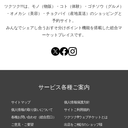
ツクツク!!!は、
モノ（物販）
・
コト（体験）
・
ゴチソウ（グルメ）
・
オメカシ（美容）
・
チョクバイ（産地直送）
のショッピングと
予約サイト。
みんなでシェアし合う
おすそ分けポイント機能
を搭載した総合マ
ーケットプレイスです。
サービス各種ご案内
サイトマップ
個人情報保護方針
個人情報の取り扱いについて
サイトご利用規約
各種お問い合わせ（総合窓口）
ツクツク!!!ウェブチケットとは
ご意見・ご要望
出店をご検討のショップ様