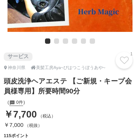
1
サービス

神奈川県
美髪工房Aya~びはつこうぼうあや~
頭皮洗浄ヘアエステ 【ご新規・キープ会
員様専用】所要時間90分
0件
￥7,700
（税込）
￥7,000
（税抜）
115ポイント