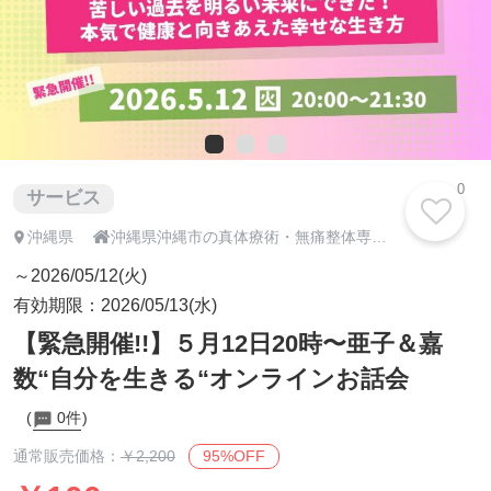
0
サービス

沖縄県
沖縄県沖縄市の真体療術・無痛整体専門「やさしい整体さりげなく」
～2026/05/12(火)
有効期限：2026/05/13(水)
【緊急開催!!】５月12日20時〜亜子＆嘉
数“自分を生きる“オンラインお話会
0件
95%OFF
通常販売価格：
￥2,200