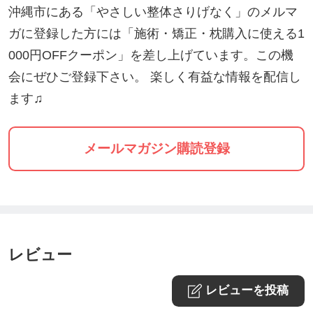
遺症に苦しむ生活が始まる。
沖縄市にある「やさしい整体さりげなく」のメルマ
約14年の闘病生活の中で、たくさんの投薬治療を行
ガに登録した方には「施術・矯正・枕購入に使える1
うが、
000円OFFクーポン」を差し上げています。この機
次々に現れる症状や治療に限界を感じ、
会にぜひご登録下さい。 楽しく有益な情報を配信し
毎日口にする「食」を見直すことをきっかけに、栄
ます♫
養や食の大切さに気づく。
現在も体調に波はあるが普通の生活を取り戻せるま
メールマガジン購読登録
でに...
現在は、宮古島市内でオーガニック食品店ayu organ
icを開店し、
「食」の大切さ。「知る」ことの大切さ。を発信。
私自身に起きた経験からの気づきと感謝と共に薬害
レビュー
の恐ろしさについて啓蒙活動中〜
レビューを投稿