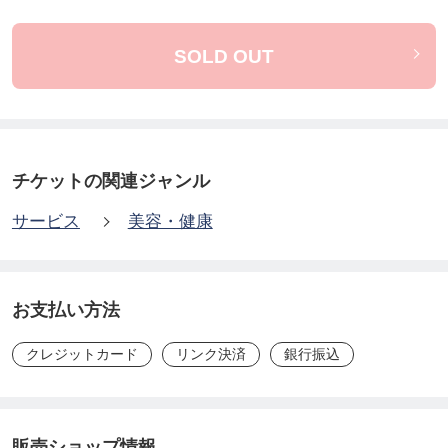
この度、2026年５月３１日（日）に「第３回 真実の
健康セミナー」」をアイムユニバースてだこホール
SOLD OUT
市民交流室にて開催。
当日はワクチンの副作用でどんな症状が出て、どう
治療してきたのか。何を感じ思ってきたのかを赤
チケットの関連ジャンル
裸々に語ってもらいます。
サービス
美容・健康
オンラインのこの場では、話せることも限られま
す、よって主に、元気になってきたきっかけと、気
お支払い方法
持ちの部分にフォーカスしお話会を開催させて頂き
クレジットカード
リンク決済
銀行振込
ます。
☆平良亜子 歴史
販売ショップ情報