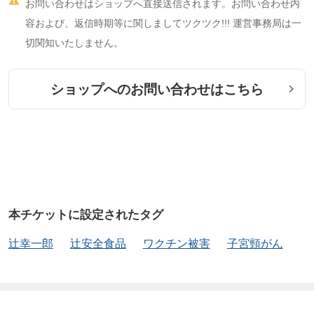

お問い合わせはショップへ直接送信されます。お問い合わせ内
開業
容および、返信時期等に関しましてツクツク!!! 運営事務局は一
切関知いたしません。
ショップへのお問い合わせはこちら
本チケットに設定されたタグ
辻幸一郎
辻安全食品
ワクチン被害
子宮頸がん