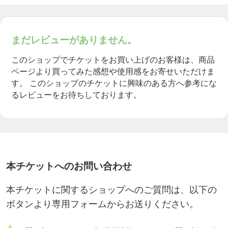
⭐︎嘉数 智 歴史
・1969年沖縄市出身
まだレビューがありません。
・諸聖徒保育園、諸見小、コザ中、コザ高、那覇高
このショップでチケットをお買い上げのお客様は、商品
等予備校、宮崎リハビリ学院
ページより買ってみた感想や使用感をお寄せいただけま
す。
このショップのチケットに興味のある方へ参考にな
・1994年結婚、1995年長女誕生、1997年長男誕生
るレビューをお待ちしております。
・1992年から18年間、沖縄県内の病院・老人施設、
自治体、専門学校で理学療法士として従事。
・1998年から船井総合研究所のコンサルタントを学
本チケットへのお問い合わせ
ぶ。
・「9.11」辺りから世の中の真実を探り始める。
本チケットに関するショップへのご質問は、以下の
ボタンより専用フォームからお送りください。
・2010年 沖縄市にて「やさしい整体さりげなく」