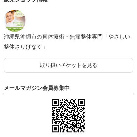
1997年（平成9年）平良家の長女として生まれ
体を動かすことが好きな子供でした。
小学 〜 中学はバスケットと陸上を掛け持ちしスポー
ツ三映の生活を送っていた。
沖縄県沖縄市の真体療術・無痛整体専門「やさしい
その時の将来の夢：特別支援学校の先生になるこ
整体さりげなく」
と。
取り扱いチケットを見る
14歳(中学2年)の時に
行政からの通知と部活の顧問からの勧めで
メールマガジン会員募集中
子宮頸がんワクチン（サーバリックス）を接種。(20
11年8月/9月/2012年2月)
1回目の接種から体調に異変が起きるが気づかず、2
回目・3回目と接種する。
高校入学と同時に、症状が悪化し、重い副反応、後