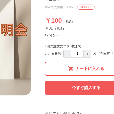
通常販売価格：
￥550
81%OFF
￥100
（税込）
￥91
（税抜）
1ポイント
1回の注文につき5枚まで
－
＋
ご注文枚数
枚
（在庫有り
カートに入れる
今すぐ購入する
ポリアミン説明会です。
