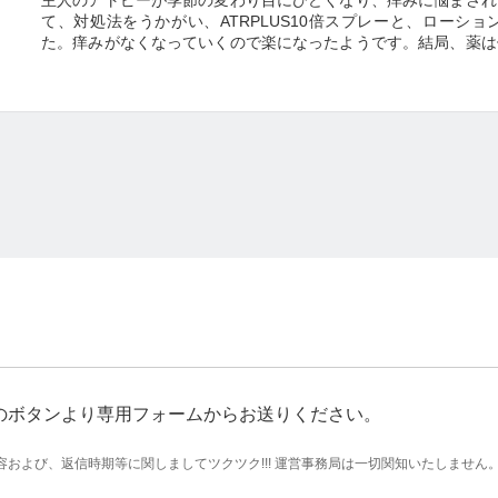
て、対処法をうかがい、ATRPLUS10倍スプレーと、ローシ
た。痒みがなくなっていくので楽になったようです。結局、薬は
いろな症例に沿って、対処法などを具体的に聞くことができます
た。一度で、理解できない場合は、100円でまた参加できるの
す。ありがとうございました。
のボタンより専用フォームからお送りください。
および、返信時期等に関しましてツクツク!!! 運営事務局は一切関知いたしません