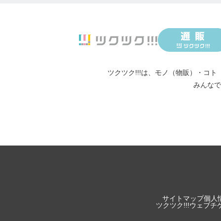
ツクツク!!!は、
モノ（物販）
・
コト
みんなで
サイトマップ
個人
ツクツク!!!ウェブ