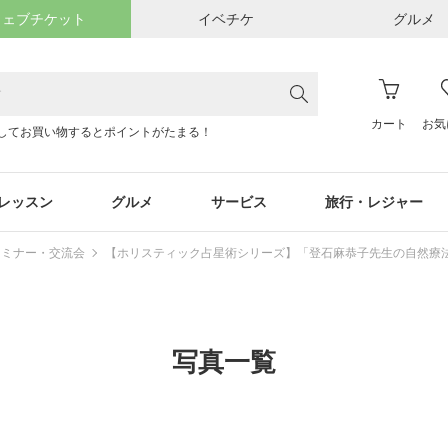
ウェブチケット
イベチケ
グルメ
カート
お気
してお買い物するとポイントがたまる！
レッスン
グルメ
サービス
旅行・レジャー
セミナー・交流会
【ホリスティック占星術シリーズ】「登石麻恭子先生の自然療
写真一覧