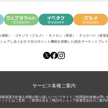
（体験）
・
ゴチソウ（グルメ）
・
オメカシ（美容）
・
チョクバイ（産地
シェアし合う
おすそ分けポイント機能
を搭載した総合マーケットプレイ
サービス各種ご案内
情報保護方針
個人情報の取り扱いについて
サイトご利用規約
各種お問い
チケットとは
ご意見・ご要望
出店をご検討のショップ様
運営会社のご案内