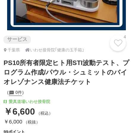
4
サービス

千葉県
いわせ接骨院｢健康の玉手箱｣
PS10所有者限定ヒト用STI波動テスト、プ
ログラム作成/パウル・シュミットのバイ
オレゾナンス健康法チケット
0件
愛真道場いわせ接骨院
￥6,600
（税込）
￥6,000
（税抜）
99ポイント