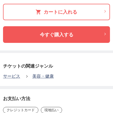
そして心理的要因・ストレスの影響を認識する、つ
カートに入れる
まり測定することから始めます。(波動テスト)
バイオレゾナンス実践機で調べると健康を損ねる
「気の滞り」を受けている原因が特定できます。続
今すぐ購入する
けてハーモナイズ(波動で調和させる)すると、その
「気の滞り」が解けます。(自宅ハーモナイズ)
しかし、原因が電磁波、ジオパシーなどの住まい
の環境にある場合と酸・アルカリのバランス、栄養
チケットの関連ジャンル
素、アミノ酸など食べものにある場合は、住環境や
サービス
美容・健康
食生活習慣を変えない限り不調は繰り返されます。
原因指向の健康法とは、食べ物や住まいの環境に
あるからだの不調の原因を削減することなしにトリ
お支払い方法
ートメント(ハーモナイズ)をするだけでは意味をな
クレジットカード
現地払い
さず、「生活習慣と環境」を整えることで健康は持