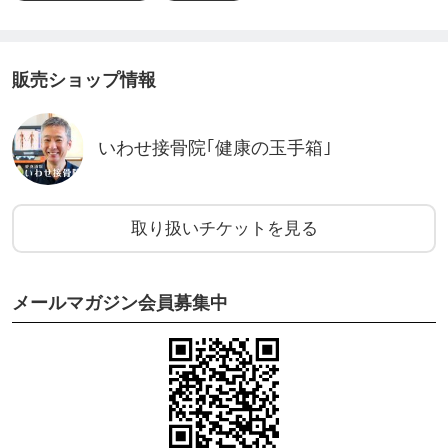
続するということなのです。こちらは詳細テストの
内容に基づいて、カウンセリングをさせていただき
販売ショップ情報
ます。
健康に問題がある時は、ご自宅で週に3〜4回ハー
いわせ接骨院｢健康の玉手箱｣
モナイズを実施して、1ヶ月に一回のペースで波動テ
スト(プログラム更新)されることをお奨めします。
健康を維持するために、ご自宅で週に2〜3回ハー
取り扱いチケットを見る
モナイズして、2〜3か月くらいのペースで波動テス
ト(プログラム更新)されることをお奨めしていま
メールマガジン会員募集中
す。