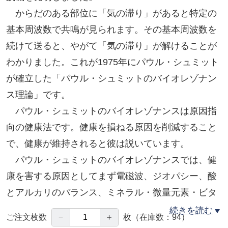
からだのある部位に「気の滞り」があると特定の
基本周波数で共鳴が見られます。その基本周波数を
続けて送ると、やがて「気の滞り」が解けることが
わかりました。これが1975年にパウル・シュミット
が確立した「パウル・シュミットのバイオレゾナン
ス理論」です。
パウル・シュミットのバイオレゾナンスは原因指
向の健康法です。健康を損ねる原因を削減すること
で、健康が維持されると彼は説いています。
パウル・シュミットのバイオレゾナンスでは、健
康を害する原因としてまず電磁波、ジオパシー、酸
とアルカリのバランス、ミネラル・微量元素・ビタ
ミンなどの栄養素、重金属・農薬などの有害物質、
続きを読む
－
＋
ご注文枚数
枚
（在庫数：94）
酵素、アミノ酸、細菌・ウィルス・寄生虫・真菌、