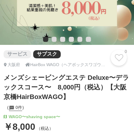
0
サービス
サブスク

大阪府
HairBox WAGO（ヘアボックスワゴウ）｜理容室｜大阪市都島区・京橋駅
メンズシェービングエステ Deluxe〜デラ
ックスコース〜 8,000円（税込）【大阪
京橋HairBoxWAGO】
0件
WAGO〜shaving space〜
￥8,000
（税込）