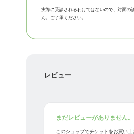
実際に受診されるわけではないので、対面の
6日目
ん。ご了承ください。
4日目や5日目にお伝えした具体的なセルフケ
7日目
1日目〜6日目までの経過から推察出来る、最
レビュー
まだレビューがありません。
このショップでチケットをお買い上