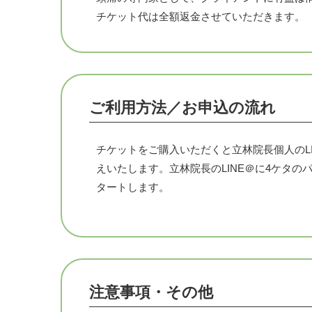
チケット代は全額返金させていただきます。
1日目
ご質問をお送りいたします。質問以外にも気
ご利用方法／お申込の流れ
2日目
すぐに実行できるセルフケアをアドバイスさ
チケットをご購入いただくと立林院長個人のLI
3日目
えいたします。立林院長のLINE＠に4ケタ
睡眠の重要性と、就寝時の注意点をお伝えし
タートします。
4日目
あなたの症状の原因を見極めて、最善の方法
5日目
注意事項・その他
メンテナンスに対する考え方をお伝えします