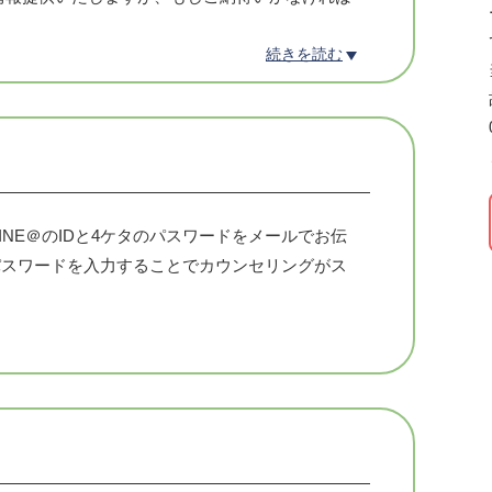
続きを読む
になっていることは何でもお伝えください。
せていただきます。
NE＠のIDと4ケタのパスワードをメールでお伝
のパスワードを入力することでカウンセリングがス
ます。
をご提案いたします。
。