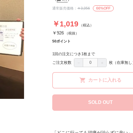
通常販売価格：
￥3,056
66%OFF
￥1,019
（税込）
￥926
（税抜）
50ポイント
1回の注文につき1枚まで
－
＋
ご注文枚数
枚
（在庫無し
カートに入れる
SOLD OUT
「どこに行っても頭痛が治らずに辛い」