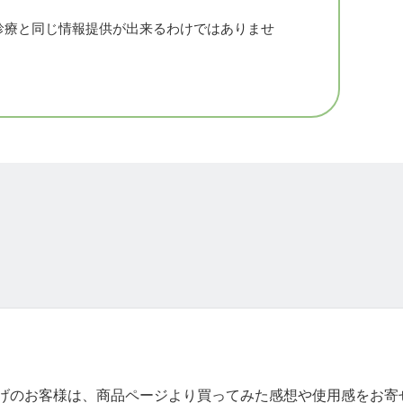
診療と同じ情報提供が出来るわけではありませ
アを実行した結果を、モニタリングします。
善の方法を再度ご提案いたします。
げのお客様は、商品ページより買ってみた感想や使用感をお寄