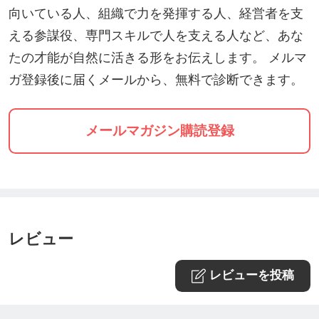
向いている人、組織で力を発揮する人、経営者を支
・収入を上げたい・仕事で成功したい
える参謀役、専門スキルで人を支える人など、あな
・本当にやりたい事・ミッションを仕事にしたい
たの才能が自然に活きる形をお伝えします。 メルマ
・魂が望む生き方にシフトしたい
ガ登録後に届くメールから、無料で診断できます。
○結婚・パートナーシップ・家庭
・理想のパートナーと出会いたい
メールマガジン購読登録
・幸せな結婚・恋愛がしたい
・家族間のゴタゴタを解消したい
・幸せな家庭を作りたい
・子供の成績を上げたい
レビュー
・子供の自発性・やる気を引き出したい
レビューを投稿
○悩み・苦しみ・トラブル・問題
・自分では解消できない悩みが続いている