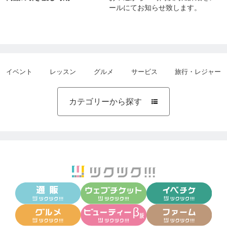
ールにてお知らせ致します。
─────────────
《家を見ればあなたが分かる》
─────────────
イベント
レッスン
グルメ
サービス
旅行・レジャー
【家は目に見える潜在意識】です。
カテゴリーから探す

あなたがどんな家に住んでいて、何を何処に置いて
いるか。
そこにあなたの潜在意識やセルフイメージが全て現
れています。
信念・思考・感情＜身体＜家＜世界(現実)
…と、全ては繋がっているのです。