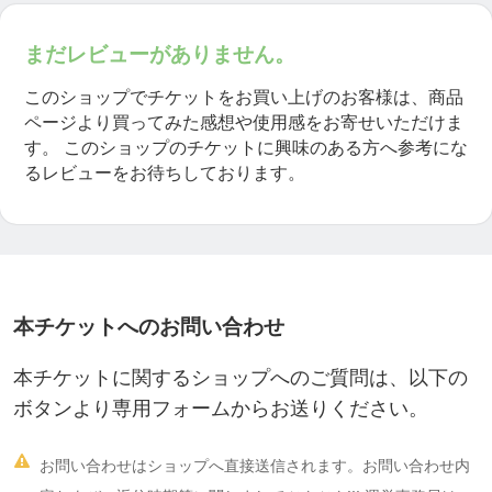
・問題だらけでどこから手をつけたら良いのか分か
まだレビューがありません。
らない
・ヒーリング・ブロッククリアリング(解除)の効果
このショップでチケットをお買い上げのお客様は、商品
ページより買ってみた感想や使用感をお寄せいただけま
を上げたい
す。
このショップのチケットに興味のある方へ参考にな
・人間関係のトラブルを何とかしたい
るレビューをお待ちしております。
・夫婦・家族・パートナーシップの問題を解消した
い
○健康・身体のパフォーマンスアップ
本チケットへのお問い合わせ
・疲れやすさや健康の悩みを解消したい
・身体のポテンシャルを最大限引き出したい
本チケットに関するショップへのご質問は、以下の
・スポーツ・運動面で上達したい
ボタンより専用フォームからお送りください。
・競技の成績を上げたい

お問い合わせはショップへ直接送信されます。お問い合わせ内