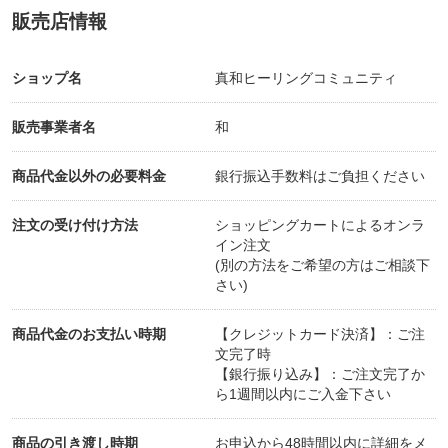
3.実施日程と受け方の詳細をメールでご連絡します
販売店情報
ショップ名
真和ヒーリングコミュニティ
4.必要な情報をフォームから送付して頂きます
・ご相談内容(お悩み/ご相談/夢や目標)
販売事業者名
和
・生年月日(数秘を観るため)
商品代金以外の必要料金
銀行振込手数料はご負担ください
・間取り図(風水鑑定のため)
注文の受け付け方法
ショッピングカートによるオンラ
5.当日：ZOOMで診断・カウンセリング・ヒーリン
イン注文
(別の方法をご希望の方はご相談下
グを実施(30分程度)
さい)
☆診断時はスマホ・タブレット等のカメラでお家の
商品代金のお支払い時期
【クレジットカード決済】：ご注
様子を見させていただきます
文完了時
【銀行振り込み】：ご注文完了か
ら1週間以内にご入金下さい
商品の引き渡し時期
お申込から48時間以内に詳細をメ