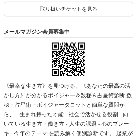
《こんな方にオススメです》
取り扱いチケットを見る
────────────
○家の波動を上げてパワースポット化
メールマガジン会員募集中
・掃除や片付けが苦手なのを何とかしたい
・家が物で溢れてどうしたらいいか分からない
・捨てられない、手放せない悩みを解消したい
○願望実現・目標達成・理想の生き方
・叶えたい夢や理想がある
《最幸な生き方》を見つける、《あなたの最高の活
・皆から応援されながら幸せに成功したい
かし方》が分かるボイジャー＆数秘＆占星術診断 数
・セルフイメージを上げて自分に自信を持ちたい
秘・占星術・ボイジャータロットと簡単な質問か
・理想の生き方・働き方に一歩踏み出したい
ら、 - 生まれ持った才能 - 社会で活かせる役割 - 向
・自分の人生を生きられるようになりたい
いている生き方・働き方 - 人生の課題 - 心のブレー
・お金のブロックをはずして金運アップしたい
キ - 今年のテーマ を読み解く個別診断です。 起業が