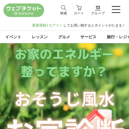
検索
カート
グループ
新規登録
/
ログイン
してお買い物するとポイントがたまる！
イベント
レッスン
グルメ
サービス
旅行・レジ