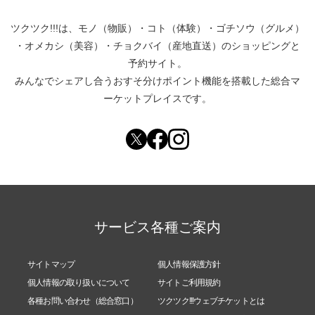
ツクツク!!!は、
モノ（物販）
・
コト（体験）
・
ゴチソウ（グルメ）
・
オメカシ（美容）
・
チョクバイ（産地直送）
のショッピングと
人生で起きる全ては、あなたが(無自覚に)オーダー
予約サイト。
して引き寄せた事。
みんなでシェアし合う
おすそ分けポイント機能
を搭載した総合マ
ーケットプレイスです。
家にはその全てが現れています。
良い事も、悪い事も。
もちろん、あなたの人生で繰り返し起こってきた問
題や不調も。
サービス各種ご案内
だから、古い不要な物を手放してエネルギーを整え
サイトマップ
個人情報保護方針
ていけば、問題や不調を手放す事ができます。
個人情報の取り扱いについて
サイトご利用規約
各種お問い合わせ（総合窓口）
ツクツク!!!ウェブチケットとは