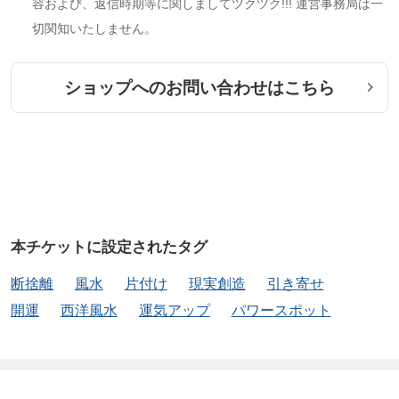
容および、返信時期等に関しましてツクツク!!! 運営事務局は一
…などなど(挙げればキリがありません)
切関知いたしません。
ショップへのお問い合わせはこちら
────────────
《診断を受ける流れ》
────────────
1.本ページからお申し込みください
本チケットに設定されたタグ
2.決済完了後にメール等で詳細な実施日程を調整(*)
断捨離
風水
片付け
現実創造
引き寄せ
☆お申し込み時、備考欄にご希望日程を3つ以上ご記
開運
西洋風水
運気アップ
パワースポット
入いただけるとスムーズです
(日時でも、ご都合の良い曜日＆時間帯でもOK)