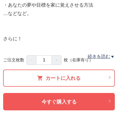
・あなたの夢や目標を家に覚えさせる方法
…などなど。
さらに！
《家とあなたの波動を上げるエネルギーワーク》
続きを読む
－
＋
ご注文枚数
枚
（在庫有り）
・あなたの波動を下げている傷や感情のヒーリング
・あなたの行動や思考を妨げているメンタルブロッ
カートに入れる
クをクリアリング
・お家の浄化と夢実現エネルギーのダウンロード
今すぐ購入する