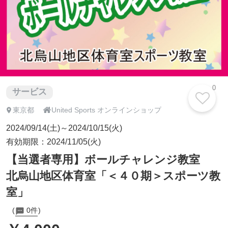
0
サービス

東京都
United Sports オンラインショップ
2024/09/14(土)～2024/10/15(火)
有効期限：2024/11/05(火)
【当選者専用】ボールチャレンジ教室
北烏山地区体育室「＜４０期＞スポーツ教
室」
0件