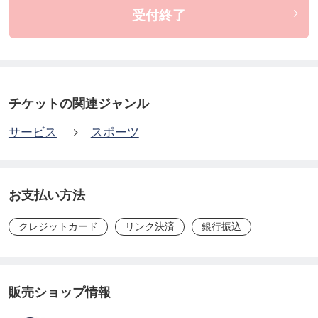
【参加費】
受付終了
4,000円（税込）全5回
【持ち物】
運動しやすい服装、屋外シューズ、飲み物（水分補
チケットの関連ジャンル
給）、タオル
サービス
スポーツ
※なわとびチャレンジ教室はなわとび持参
お支払い方法
【備考】
クレジットカード
リンク決済
銀行振込
教室に関する詳細なご説明、諸注意事項に関して
は、
https://kitakarasuyama-sp.jp/lesson-season40
/
（北烏山体育室ホームページ）にございます「北烏
販売ショップ情報
山スポーツ教室参加について」をご覧ください。